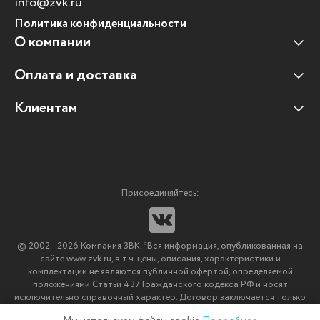
info@zvk.ru
Политика конфиденциальности
О компании
Оплата и доставка
Наши клиенты
Отзывы клиентов
Клиентам
Оплата и доставка
Наши партнеры
Гарантийные обязательства
Корпоративным клиентам
Вакансии
Участие в тендерах
Новости
Присоединяйтесь:
Мультимедийное оборудование
Аутсорсинг печати
© 2002—2026 Компания ЗВК. *Вся информация, опубликованная на
Импортозамещение ПО
сайте www.zvk.ru, в т.ч. цены, описания, характеристики и
комплектации не являются публичной офертой, определяемой
положениями Статьи 437 Гражданского кодекса РФ и носят
исключительно справочный характер. Договор заключается только
после подтверждения исполнения заказа менеджерами компании