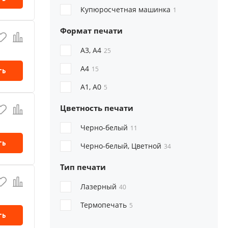
Купюросчетная машинка
1
Формат печати
A3, A4
25
A4
15
ть
А1, A0
5
Цветность печати
Черно-белый
11
ть
Черно-белый, Цветной
34
Тип печати
Лазерный
40
Термопечать
5
ть