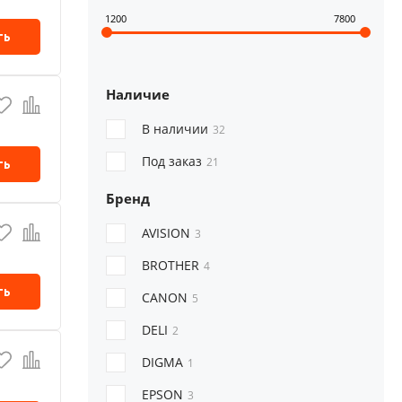
1200
7800
и XEROX
Ремонт оргтехники БУЛАТ
ть
Наличие
В наличии
32
Под заказ
ть
21
Бренд
AVISION
3
BROTHER
4
ть
CANON
5
DELI
2
DIGMA
1
EPSON
3