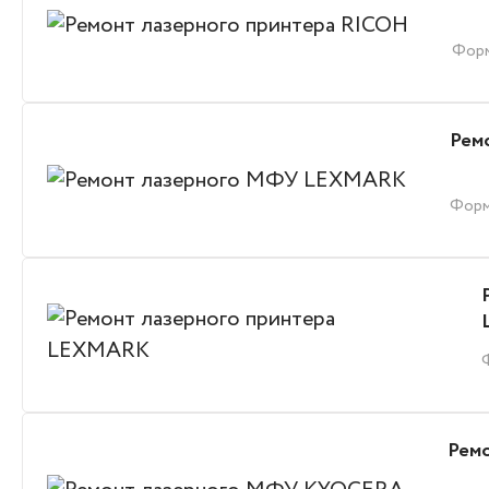
Форм
Рем
Форм
Рем