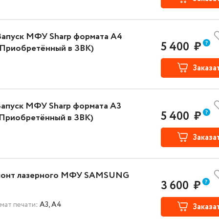
Запуск МФУ Sharp формата А4
5 400
₽
(Приобретённый в ЗВК)
Заказа
Запуск МФУ Sharp формата А3
5 400
₽
(Приобретённый в ЗВК)
Заказа
монт лазерного МФУ SAMSUNG
3 600
₽
мат печати
: A3, A4
Заказа