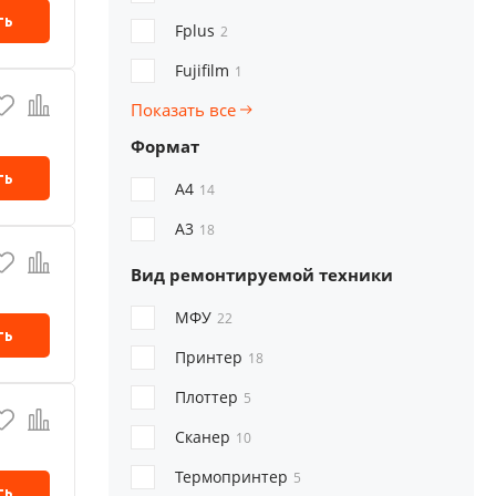
ть
Fplus
2
Fujifilm
1
Показать все
Формат
ть
А4
14
А3
18
Вид ремонтируемой техники
МФУ
22
ть
Принтер
18
Плоттер
5
Сканер
10
Термопринтер
5
ть