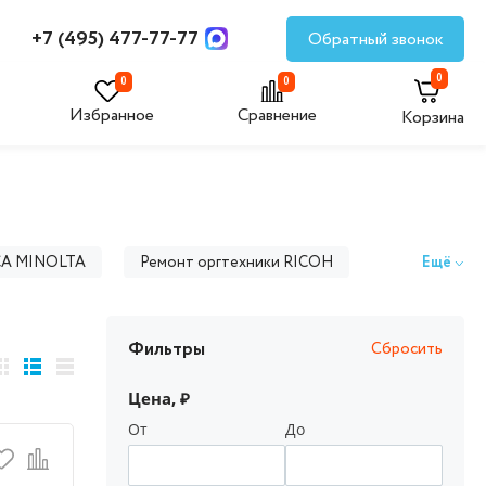
+7 (495) 477-77-77
Обратный звонок
0
0
0
Избранное
Сравнение
Корзина
CA MINOLTA
Ремонт оргтехники RICOH
Ещё
 BROTHER
Ремонт оргтехники AVISION
Фильтры
Сбросить
Ремонт оргтехники Fujifilm
Цена, ₽
PRT
Ремонт оргтехники KODAK
От
До
ROWE
Ремонт оргтехники SAMSUNG