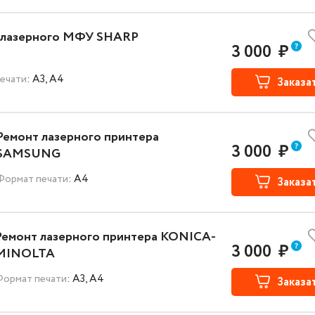
 лазерного МФУ SHARP
3 000
₽
ечати
: A3, A4
Заказа
Ремонт лазерного принтера
3 000
₽
SAMSUNG
Формат печати
: A4
Заказа
Ремонт лазерного принтера KONICA-
3 000
₽
MINOLTA
Формат печати
: A3, A4
Заказа