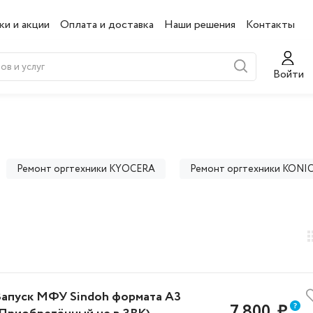
ки и акции
Оплата и доставка
Наши решения
Контакты
Войти
Ремонт оргтехники KYOCERA
Ремонт оргтехники KONI
UM
Ремонт оргтехники КАТЮША
Ремонт оргтехники
Ремонт оргтехники DIGMA
Ремонт оргтехники Fplus
R
Ремонт оргтехники HUAWEI
Ремонт оргтехники iD
Запуск МФУ Sindoh формата А3
CROTEK
Ремонт оргтехники OKI
Ремонт оргтехники 
7 800
₽