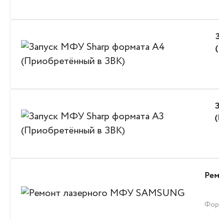
Ре
Фор