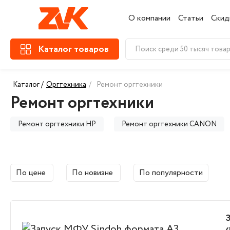
О компании
Статьи
Скид
Каталог товаров
Каталог /
Оргтехника
/
Ремонт оргтехники
Ремонт оргтехники
Ремонт оргтехники HP
Ремонт оргтехники CANON
Ремонт оргтехники SHARP
Ремонт оргтехники PANT
По цене
По новизне
По популярности
Ремонт оргтехники DELI
Ремонт оргтехники EPSON
Ремонт оргтехники FUJITSU
Ремонт оргтехники HIPE
Ремонт оргтехники LEXMARK
Ремонт оргтехники MI