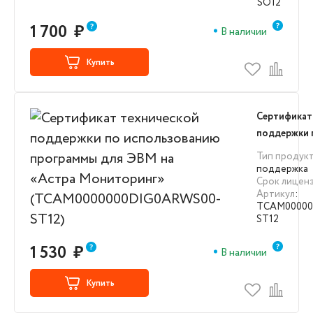
SO12
1 700
₽
В наличии
Купить
Сертификат
поддержки 
использова
Тип продук
для ЭВМ на
поддержка
Срок лицен
Мониторин
Артикул
:
(TCAM0000
TCAM00000
ST12)
ST12
1 530
₽
В наличии
Купить