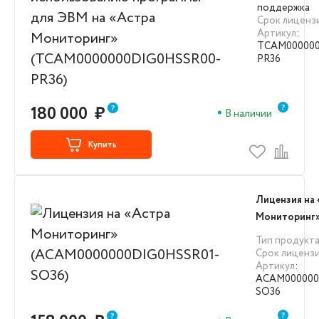
для ЭВМ на 
поддержка
Срок лиценз
Мониторинг
Артикул
:
(TCAM00000
TCAM000000
PR36)
PR36
180 000
₽
В наличии
Купить
Лицензия на
Мониторинг
(ACAM00000
Тип продукт
SO36)
Срок лиценз
Артикул
:
ACAM000000
SO36