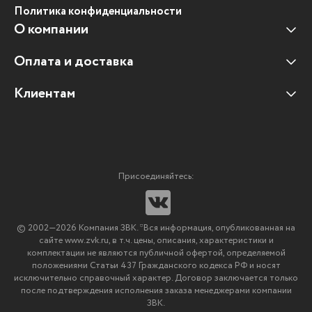
Политика конфиденциальности
О компании
Оплата и доставка
Наши клиенты
Отзывы клиентов
Клиентам
Оплата и доставка
Наши партнеры
Гарантийные обязательства
Корпоративным клиентам
Вакансии
Участие в тендерах
Новости
Присоединяйтесь:
Мультимедийное оборудование
Аутсорсинг печати
© 2002—2026 Компания ЗВК. *Вся информация, опубликованная на
Импортозамещение ПО
сайте www.zvk.ru, в т.ч. цены, описания, характеристики и
комплектации не являются публичной офертой, определяемой
положениями Статьи 437 Гражданского кодекса РФ и носят
исключительно справочный характер. Договор заключается только
после подтверждения исполнения заказа менеджерами компании
ЗВК.