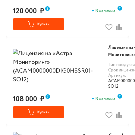
120 000
₽
В наличии
Купить
Лицензия на
Мониторинг
(ACAM00000
Тип продукт
SO12)
Срок лиценз
Артикул
:
ACAM000000
SO12
108 000
₽
В наличии
Купить