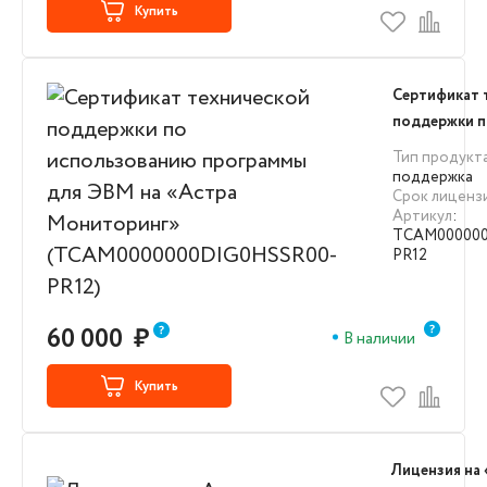
Купить
Сертификат 
поддержки 
использова
Тип продукт
для ЭВМ на 
поддержка
Срок лиценз
Мониторинг
Артикул
:
(TCAM00000
TCAM000000
PR12)
PR12
60 000
₽
В наличии
Купить
Лицензия на