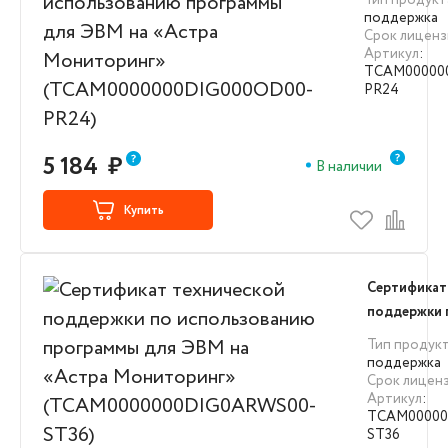
Тип продукт
для ЭВМ на 
поддержка
Срок лиценз
Мониторинг
Артикул
:
(TCAM0000
TCAM00000
PR24)
PR24
5 184
₽
В наличии
Купить
Сертификат
поддержки 
использова
Тип продук
для ЭВМ на
поддержка
Срок лицен
Мониторин
Артикул
:
(TCAM0000
TCAM00000
ST36)
ST36