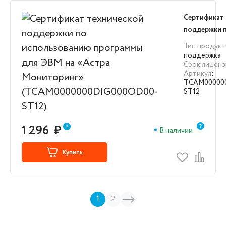
Сертификат 
поддержки 
использова
Тип продукт
для ЭВМ на 
поддержка
Срок лиценз
Мониторинг
Артикул
:
(TCAM0000
TCAM00000
ST12)
ST12
1 296
₽
В наличии
Купить
1
2