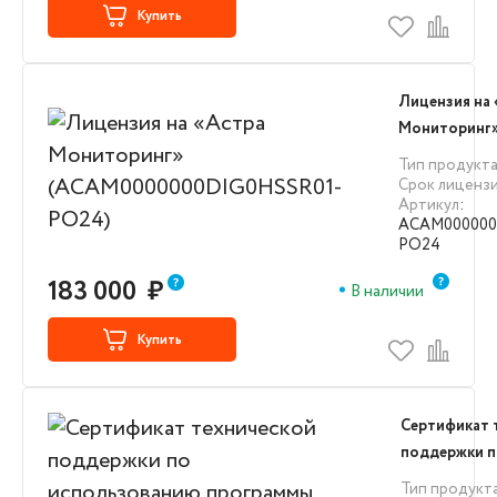
Купить
Лицензия на
Мониторинг
(ACAM00000
Тип продукт
PO24)
Срок лиценз
Артикул
:
ACAM000000
PO24
183 000
₽
В наличии
Купить
Сертификат 
поддержки 
использова
Тип продукт