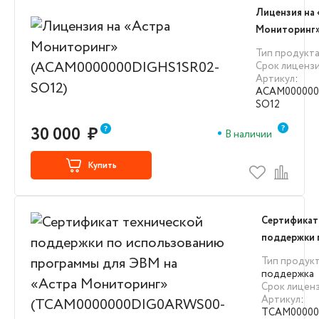
Лицензия на
Мониторинг
(ACAM00000
Тип продукт
SO12)
Срок лиценз
Артикул
:
ACAM000000
SO12
30 000
₽
В наличии
Купить
Сертификат
поддержки 
использова
Тип продук
для ЭВМ на
поддержка
Срок лицен
Мониторин
Артикул
:
(TCAM0000
TCAM00000