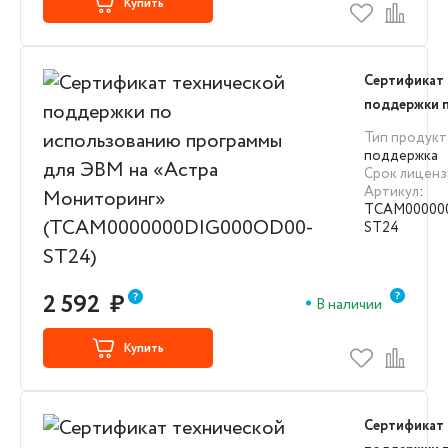
Купить
Сертификат 
поддержки 
использова
Тип продукт
для ЭВМ на 
поддержка
Срок лиценз
Мониторинг
Артикул
:
(TCAM0000
TCAM00000
ST24)
ST24
2 592
₽
В наличии
Купить
Сертификат 