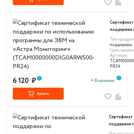
Сертификат
поддержки 
использова
Тип продук
для ЭВМ на
поддержка
Срок лицен
Мониторин
Артикул
:
(TCAM0000
TCAM00000
PR24)
PR24
6 120
₽
В наличии
Купить
Сертификат 
поддержки 
использова