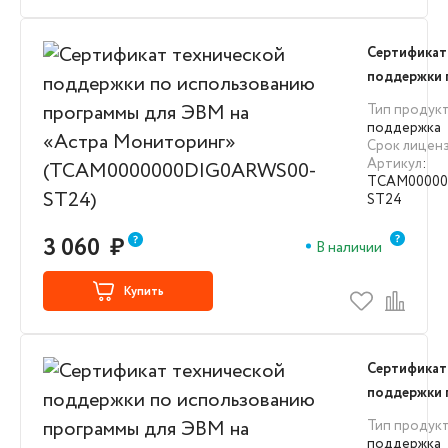
Сертификат
поддержки 
использова
Тип продук
для ЭВМ на
поддержка
Срок лицен
Мониторин
Артикул
:
(TCAM0000
TCAM00000
ST24)
ST24
3 060
₽
В наличии
Купить
Сертификат
поддержки 
использова
Тип продук
для ЭВМ на
поддержка