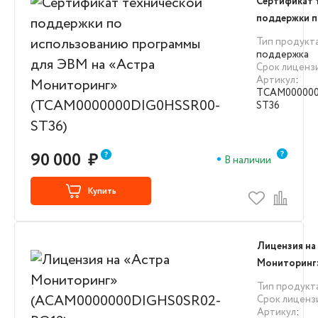
Сертификат 
поддержки 
использова
Тип продукт
для ЭВМ на 
поддержка
Срок лиценз
Мониторинг
Артикул
:
(TCAM00000
TCAM000000
ST36)
ST36
90 000
₽
В наличии
Купить
Лицензия на
Мониторинг
(ACAM00000
Тип продукт
PO12)
Срок лиценз
Артикул
: