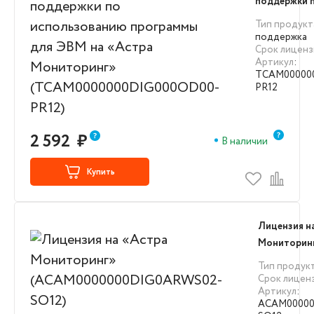
поддержки 
использова
Тип продукт
для ЭВМ на 
поддержка
Срок лиценз
Мониторинг
Артикул
:
(TCAM0000
TCAM00000
PR12)
PR12
2 592
₽
В наличии
Купить
Лицензия н
Мониторин
(ACAM0000
Тип продук
SO12)
Срок лицен
Артикул
:
ACAM00000