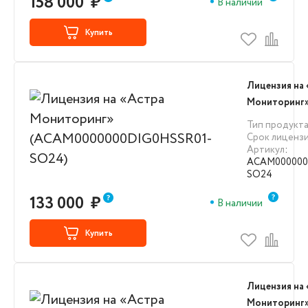
158 000
₽
В наличии
Купить
Лицензия на
Мониторинг
(ACAM00000
Тип продукт
SO24)
Срок лиценз
Артикул
:
ACAM000000
SO24
133 000
₽
В наличии
Купить
Лицензия на
Мониторинг