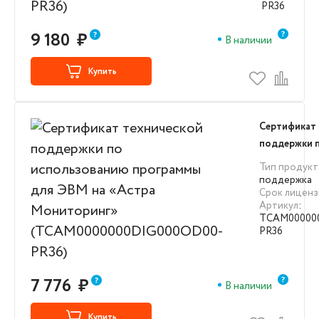
PR36)
PR36
9 180
₽
В наличии
Купить
Сертификат 
поддержки 
использова
Тип продукт
для ЭВМ на 
поддержка
Срок лиценз
Мониторинг
Артикул
:
(TCAM0000
TCAM00000
PR36)
PR36
7 776
₽
В наличии
Купить