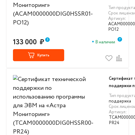
(ACAM00000
Тип продукт
PO12)
Срок лиценз
Артикул
:
ACAM000000
PO12
133 000
₽
В наличии
Купить
Сертификат 
поддержки 
использова
Тип продукт
для ЭВМ на 
поддержка
Срок лиценз
Мониторинг
Артикул
:
(TCAM00000
TCAM000000
PR24)
PR24