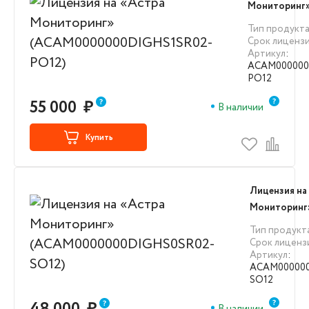
Мониторинг
(ACAM00000
Тип продукт
PO12)
Срок лиценз
Артикул
:
ACAM000000
PO12
55 000
₽
В наличии
Купить
Лицензия на
Мониторинг
(ACAM00000
Тип продукт
SO12)
Срок лиценз
Артикул
:
ACAM000000
SO12