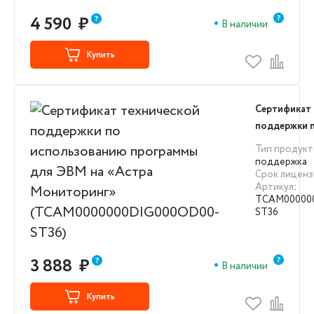
4 590
₽
В наличии
Купить
Сертификат 
поддержки 
использова
Тип продукт
для ЭВМ на 
поддержка
Срок лиценз
Мониторинг
Артикул
:
(TCAM0000
TCAM00000
ST36)
ST36
3 888
₽
В наличии
Купить