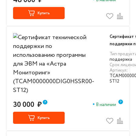
48 000
₽
В наличии
Купить
Сертификат 
поддержки 
использова
Тип продукт
для ЭВМ на 
поддержка
Срок лиценз
Мониторинг
Артикул
:
(TCAM00000
TCAM000000
ST12)
ST12
30 000
₽
В наличии
Купить