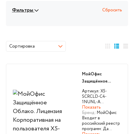
Фильтры
Сбросить
Сортировка
МойОфис
Защищённое
Облако. Лицензия
Артикул: X5-
Корпоративная на
SCRCLD-C4-
1NUNL-A…
пользователя X5-
Показать
SCRCLD-C4-
Бренд
: МойОфис
1NUNL-A
Входит в
российский реестр
программ: Да…