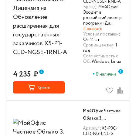
Обновление
CLD-NGSE-1RNL-A
Бренд
: МойОфис
расширенная для
Входит в
государственных
российский реестр
заказчиков X5-P1-
программ: Да…
Показать
CLD-NGSE-1RNL-A
Условия поставки
:
От 11 шт.
Срок лицензии
: 1
год
Совместимость с
ОС
: Windows, Linux
4 235
₽
В наличии
Купить
МойОфис Частное
Облако 3.
Лицензия
Артикул
: X5-P3C-
Корпоративная на
CLD-NG-LNL-G