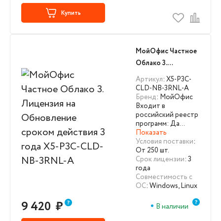
Купить
МойОфис Частное
Облако 3.
Лицензия на
Артикул
: X5-P3C-
Обновление
CLD-NB-3RNL-A
Бренд
: МойОфис
сроком действия 3
Входит в
года X5-P3C-CLD-
российский реестр
NB-3RNL-A
программ: Да…
Показать
Условия поставки
:
От 250 шт.
Срок лицензии
: 3
года
Совместимость с
ОС
: Windows, Linux
9 420
₽
В наличии