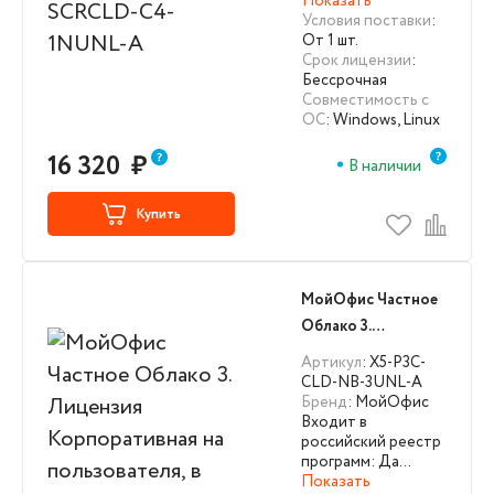
Показать
Условия поставки
:
От 1 шт.
Срок лицензии
:
Бессрочная
Совместимость с
ОС
: Windows, Linux
16 320
₽
В наличии
Купить
МойОфис Частное
Облако 3.
Лицензия
Артикул
: X5-P3C-
Корпоративная на
CLD-NB-3UNL-A
Бренд
: МойОфис
пользователя, в
Входит в
рамках трехлетней
российский реестр
лицензионной
программ: Да…
Показать
выкупной