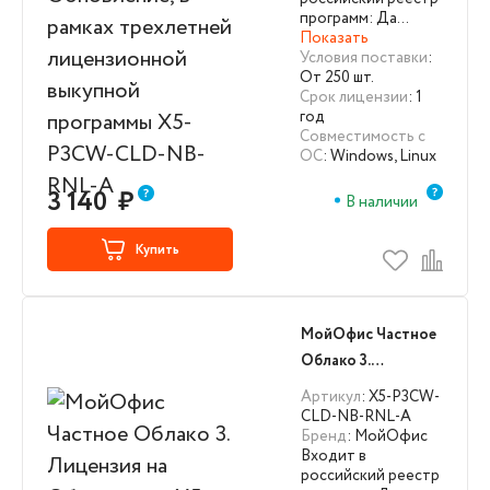
выкупной
программ: Да…
Показать
программы X5-
Условия поставки
:
P3CW-CLD-NB-
От 250 шт.
RNL-A
Срок лицензии
: 1
год
Совместимость с
ОС
: Windows, Linux
3 140
₽
В наличии
Купить
МойОфис Частное
Облако 3.
Лицензия на
Артикул
: X5-P3CW-
Обновление X5-
CLD-NB-RNL-A
Бренд
: МойОфис
P3CW-CLD-NB-
Входит в
RNL-A
российский реестр