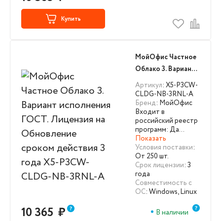
Купить
МойОфис Частное
Облако 3. Вариант
исполнения ГОСТ.
Артикул
: X5-P3CW-
Лицензия на
CLDG-NB-3RNL-A
Бренд
: МойОфис
Обновление
Входит в
сроком действия 3
российский реестр
года X5-P3CW-
программ: Да…
Показать
CLDG-NB-3RNL-A
Условия поставки
:
От 250 шт.
Срок лицензии
: 3
года
Совместимость с
ОС
: Windows, Linux
10 365
₽
В наличии