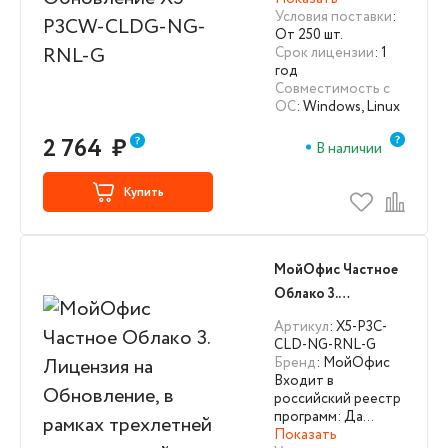
Условия поставки
:
От 250 шт.
Срок лицензии
: 1
год
Совместимость с
ОС
: Windows, Linux
2 764
₽
В наличии
Купить
МойОфис Частное
Облако 3.
Лицензия на
Артикул
: X5-P3C-
Обновление, в
CLD-NG-RNL-G
Бренд
: МойОфис
рамках трехлетней
Входит в
лицензионной
российский реестр
выкупной
программ: Да…
Показать
программы X5-P3C-