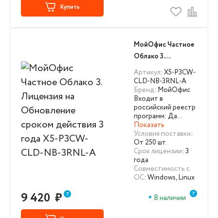
Купить
МойОфис Частное
Облако 3.
Лицензия на
Артикул
: X5-P3CW-
Обновление
CLD-NB-3RNL-A
Бренд
: МойОфис
сроком действия 3
Входит в
года X5-P3CW-
российский реестр
CLD-NB-3RNL-A
программ: Да…
Показать
Условия поставки
:
От 250 шт.
Срок лицензии
: 3
года
Совместимость с
ОС
: Windows, Linux
9 420
₽
В наличии