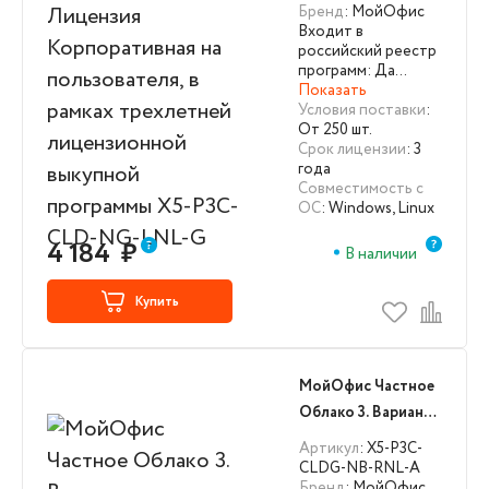
Бренд
: МойОфис
пользователя, в
Входит в
рамках трехлетней
российский реестр
лицензионной
программ: Да…
Показать
выкупной
Условия поставки
:
программы X5-P3C-
От 250 шт.
CLD-NG-LNL-G
Срок лицензии
: 3
года
Совместимость с
ОС
: Windows, Linux
4 184
₽
В наличии
Купить
МойОфис Частное
Облако 3. Вариант
исполнения ГОСТ.
Артикул
: X5-P3C-
Лицензия на
CLDG-NB-RNL-A
Бренд
: МойОфис