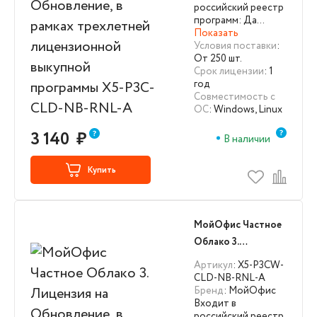
лицензионной
российский реестр
выкупной
программ: Да…
Показать
программы X5-P3C-
Условия поставки
:
CLD-NB-RNL-A
От 250 шт.
Срок лицензии
: 1
год
Совместимость с
ОС
: Windows, Linux
3 140
₽
В наличии
Купить
МойОфис Частное
Облако 3.
Лицензия на
Артикул
: X5-P3CW-
Обновление, в
CLD-NB-RNL-A
Бренд
: МойОфис
рамках трехлетней
Входит в
лицензионной
российский реестр