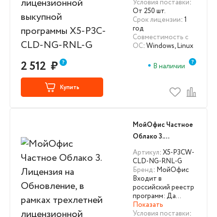
Условия поставки
:
CLD-NG-RNL-G
От 250 шт.
Срок лицензии
: 1
год
Совместимость с
ОС
: Windows, Linux
2 512
₽
В наличии
Купить
МойОфис Частное
Облако 3.
Лицензия на
Артикул
: X5-P3CW-
Обновление, в
CLD-NG-RNL-G
Бренд
: МойОфис
рамках трехлетней
Входит в
лицензионной
российский реестр
выкупной
программ: Да…
Показать
программы X5-
Условия поставки
: