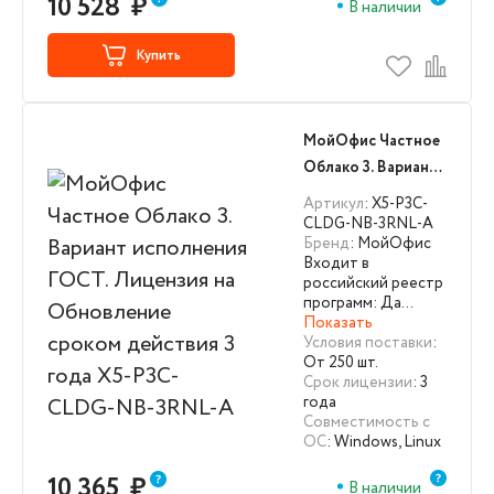
10 528
₽
В наличии
Купить
МойОфис Частное
Облако 3. Вариант
исполнения ГОСТ.
Артикул
: X5-P3C-
Лицензия на
CLDG-NB-3RNL-A
Бренд
: МойОфис
Обновление
Входит в
сроком действия 3
российский реестр
года X5-P3C-CLDG-
программ: Да…
Показать
NB-3RNL-A
Условия поставки
:
От 250 шт.
Срок лицензии
: 3
года
Совместимость с
ОС
: Windows, Linux
10 365
₽
В наличии