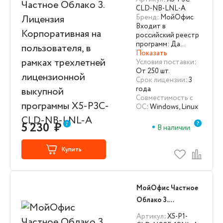
Корпоративная на
CLD-NB-LNL-A
Бренд
: МойОфис
пользователя, в
Входит в
рамках трехлетней
российский реестр
лицензионной
программ: Да…
Показать
выкупной
Условия поставки
:
программы X5-P3C-
От 250 шт.
CLD-NB-LNL-A
Срок лицензии
: 3
года
Совместимость с
ОС
: Windows, Linux
5 230
₽
В наличии
Купить
МойОфис Частное
Облако 3.
Лицензия на
Артикул
: X5-P1-