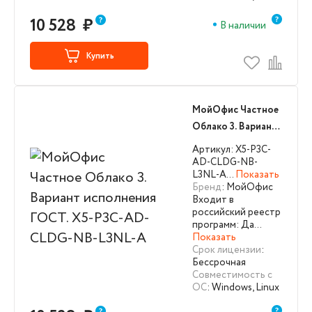
10 528
₽
В наличии
Купить
МойОфис Частное
Облако 3. Вариант
исполнения ГОСТ.
Артикул: X5-P3C-
X5-P3C-AD-CLDG-
AD-CLDG-NB-
L3NL-A…
Показать
NB-L3NL-A
Бренд
: МойОфис
Входит в
российский реестр
программ: Да…
Показать
Срок лицензии
:
Бессрочная
Совместимость с
ОС
: Windows, Linux