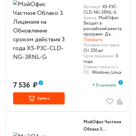
Лицензия на
Артикул
: X5-P3C-
Обновление
CLD-NG-3RNL-G
Бренд
: МойОфис
сроком действия 3
Входит в
года X5-P3C-CLD-
российский реестр
NG-3RNL-G
программ: Да…
Показать
Условия поставки
:
От 250 шт.
Срок лицензии
: 3
года
Совместимость с
ОС
: Windows, Linux
7 536
₽
В наличии
Купить
МойОфис Частное
Облако 3.