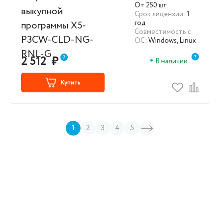
P3CW-CLD-NG-
От 250 шт.
RNL-G
Срок лицензии
: 1
год
Совместимость с
ОС
: Windows, Linux
2 512
₽
В наличии
Купить
1
2
3
4
5