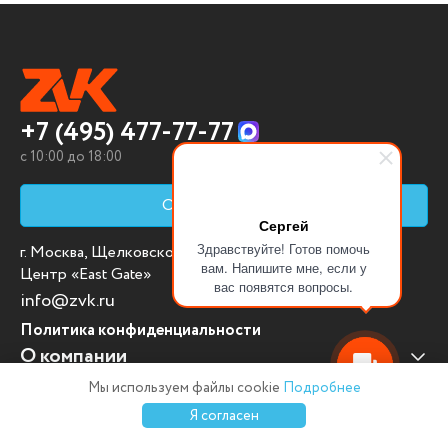
+7 (495) 477-77-77
c 10:00 до 18:00
Обратный звонок
Сергей
Здравствуйте! Готов помочь
г. Москва, Щелковское шоссе д. 100, кор. 20, Бизнес-
вам. Напишите мне, если у
Центр «East Gate»
вас появятся вопросы.
info@zvk.ru
Политика конфиденциальности
О компании
Мы используем файлы cookie
Подробнее
Оплата и доставка
Наши клиенты
0
0
0
Я согласен
Каталог
Избранное
Сравнение
Корзина
Войти
Отзывы клиентов
Оплата и доставка