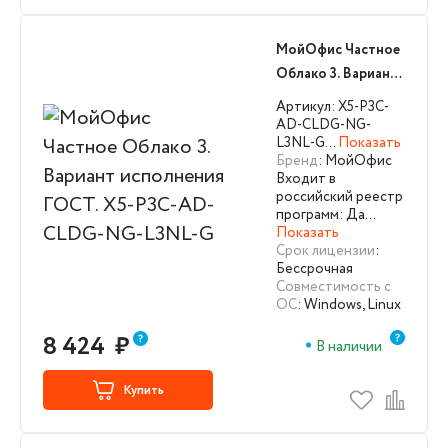
МойОфис Частное
Облако 3. Вариант
исполнения ГОСТ.
Артикул: X5-P3C-
X5-P3C-AD-CLDG-
AD-CLDG-NG-
L3NL-G…
Показать
NG-L3NL-G
Бренд
: МойОфис
Входит в
российский реестр
программ: Да…
Показать
Срок лицензии
:
Бессрочная
Совместимость с
ОС
: Windows, Linux
8 424
₽
В наличии
Купить