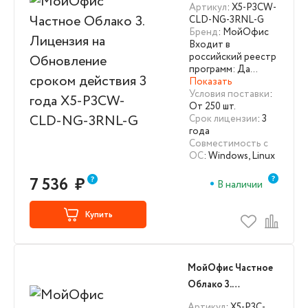
Лицензия на
Артикул
: X5-P3CW-
Обновление
CLD-NG-3RNL-G
Бренд
: МойОфис
сроком действия 3
Входит в
года X5-P3CW-
российский реестр
CLD-NG-3RNL-G
программ: Да…
Показать
Условия поставки
:
От 250 шт.
Срок лицензии
: 3
года
Совместимость с
ОС
: Windows, Linux
7 536
₽
В наличии
Купить
МойОфис Частное
Облако 3.
Лицензия
Артикул
: X5-P3C-