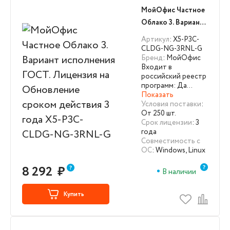
МойОфис Частное
Облако 3. Вариант
исполнения ГОСТ.
Артикул
: X5-P3C-
Лицензия на
CLDG-NG-3RNL-G
Бренд
: МойОфис
Обновление
Входит в
сроком действия 3
российский реестр
года X5-P3C-CLDG-
программ: Да…
Показать
NG-3RNL-G
Условия поставки
:
От 250 шт.
Срок лицензии
: 3
года
Совместимость с
ОС
: Windows, Linux
8 292
₽
В наличии
Купить