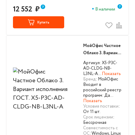
12 552
₽
В наличии
Купить
МойОфис Частное
Облако 3. Вариант
исполнения ГОСТ.
Артикул: X5-P3C-
X5-P3C-AD-CLDG-
AD-CLDG-NB-
L3NL-A…
Показать
NB-L3NL-A
Бренд
: МойОфис
Входит в
российский реестр
программ: Да…
Показать
Условия поставки
:
От 11 шт.
Срок лицензии
:
Бессрочная
Совместимость с
ОС
: Windows, Linux