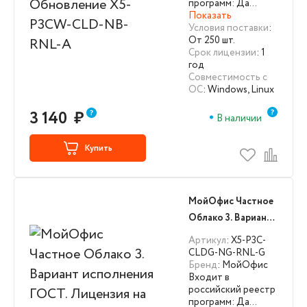
программ: Да…
Показать
Условия поставки
:
От 250 шт.
Срок лицензии
: 1
год
Совместимость с
ОС
: Windows, Linux
3 140
₽
В наличии
Купить
МойОфис Частное
Облако 3. Вариант
исполнения ГОСТ.
Артикул
: X5-P3C-
Лицензия на
CLDG-NG-RNL-G
Бренд
: МойОфис
Обновление X5-
Входит в
P3C-CLDG-NG-
российский реестр
RNL-G
программ: Да…