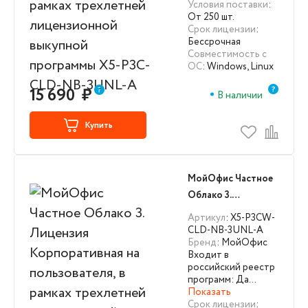
Условия поставки
:
программы X5-P3C-
От 250 шт.
CLD-NB-3UNL-A
Срок лицензии
:
Бессрочная
Совместимость с
ОС
: Windows, Linux
15 690
₽
В наличии
Купить
МойОфис Частное
Облако 3.
Лицензия
Артикул
: X5-P3CW-
Корпоративная на
CLD-NB-3UNL-A
Бренд
: МойОфис
пользователя, в
Входит в
рамках трехлетней
российский реестр
лицензионной
программ: Да…
Показать
выкупной
Срок лицензии
: