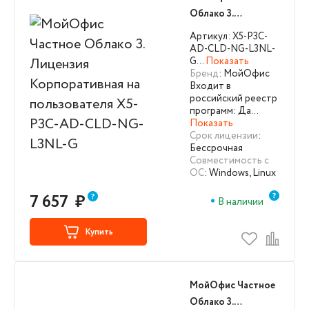
Облако 3.
Лицензия
Артикул: X5-P3C-
Корпоративная на
AD-CLD-NG-L3NL-
G…
Показать
пользователя X5-
Бренд
: МойОфис
P3C-AD-CLD-NG-
Входит в
L3NL-G
российский реестр
программ: Да…
Показать
Срок лицензии
:
Бессрочная
Совместимость с
ОС
: Windows, Linux
7 657
₽
В наличии
Купить
МойОфис Частное
Облако 3.