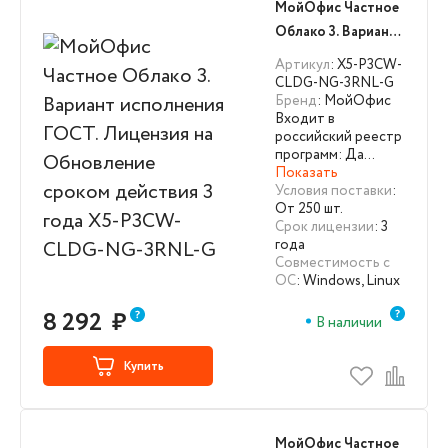
МойОфис Частное
Облако 3. Вариант
исполнения ГОСТ.
Артикул
: X5-P3CW-
Лицензия на
CLDG-NG-3RNL-G
Бренд
: МойОфис
Обновление
Входит в
сроком действия 3
российский реестр
года X5-P3CW-
программ: Да…
Показать
CLDG-NG-3RNL-G
Условия поставки
:
От 250 шт.
Срок лицензии
: 3
года
Совместимость с
ОС
: Windows, Linux
8 292
₽
В наличии
Купить
МойОфис Частное