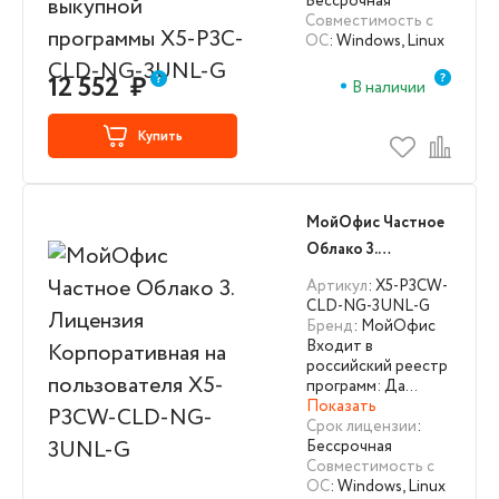
Бессрочная
Совместимость с
ОС
: Windows, Linux
12 552
₽
В наличии
Купить
МойОфис Частное
Облако 3.
Лицензия
Артикул
: X5-P3CW-
Корпоративная на
CLD-NG-3UNL-G
Бренд
: МойОфис
пользователя X5-
Входит в
P3CW-CLD-NG-
российский реестр
3UNL-G
программ: Да…
Показать
Срок лицензии
:
Бессрочная
Совместимость с
ОС
: Windows, Linux