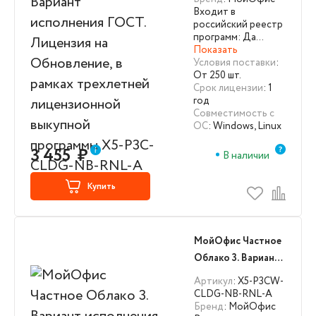
Обновление, в
Входит в
рамках трехлетней
российский реестр
лицензионной
программ: Да…
Показать
выкупной
Условия поставки
:
программы X5-P3C-
От 250 шт.
CLDG-NB-RNL-A
Срок лицензии
: 1
год
Совместимость с
ОС
: Windows, Linux
3 455
₽
В наличии
Купить
МойОфис Частное
Облако 3. Вариант
исполнения ГОСТ.
Артикул
: X5-P3CW-
Лицензия на
CLDG-NB-RNL-A
Бренд
: МойОфис
Обновление X5-