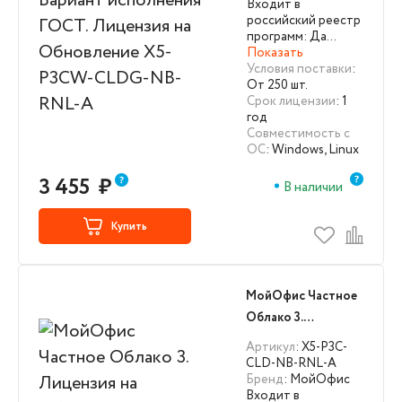
Входит в
P3CW-CLDG-NB-
российский реестр
RNL-A
программ: Да…
Показать
Условия поставки
:
От 250 шт.
Срок лицензии
: 1
год
Совместимость с
ОС
: Windows, Linux
3 455
₽
В наличии
Купить
МойОфис Частное
Облако 3.
Лицензия на
Артикул
: X5-P3C-
Обновление, в
CLD-NB-RNL-A
Бренд
: МойОфис
рамках трехлетней
Входит в