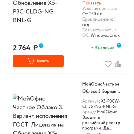
Показать
Условия поставки
:
От 250 шт.
Срок лицензии
: 1
год
Совместимость с
ОС
: Windows, Linux
2 764
₽
В наличии
Купить
МойОфис Частное
Облако 3. Вариант
исполнения ГОСТ.
Артикул
: X5-P3CW-
Лицензия на
CLDG-NG-RNL-G
Бренд
: МойОфис
Обновление X5-
Входит в
P3CW-CLDG-NG-
российский реестр
RNL-G
программ: Да…
Показать