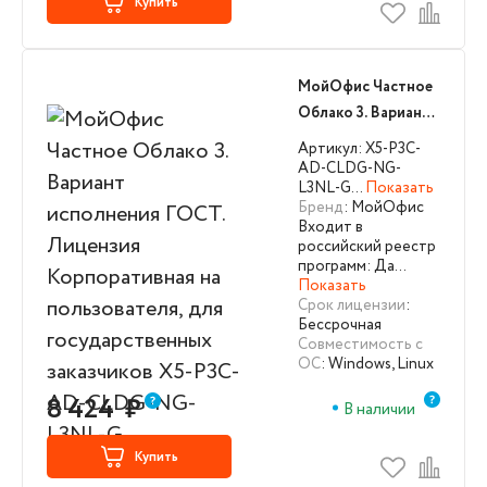
Купить
МойОфис Частное
Облако 3. Вариант
исполнения ГОСТ.
Артикул: X5-P3C-
Лицензия
AD-CLDG-NG-
L3NL-G…
Показать
Корпоративная на
Бренд
: МойОфис
пользователя, для
Входит в
государственных
российский реестр
программ: Да…
заказчиков X5-P3C-
Показать
AD-CLDG-NG-
Срок лицензии
:
L3NL-G
Бессрочная
Совместимость с
ОС
: Windows, Linux
8 424
₽
В наличии
Купить