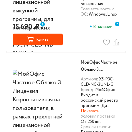
программы, для
Бессрочная
коммерческих
Совместимость с
ОС
: Windows, Linux
заказчиков X5-
P3CW-CLD-NB-
15 690
₽
В наличии
3UNL-A
Купить
МойОфис Частное
Облако 3.
Лицензия
Артикул
: X5-P3C-
Корпоративная на
CLD-NG-3UNL-G
Бренд
: МойОфис
пользователя, в
Входит в
рамках трехлетней
российский реестр
лицензионной
программ: Да…
Показать
выкупной
Условия поставки
:
программы X5-P3C-
От 250 шт.
CLD-NG-3UNL-G
Срок лицензии
: