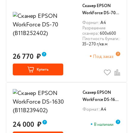
Сканер EPSON
WorkForce DS-70
(B11B252402)
Формат
: А4
Разрешение
сканера
: 600x600
Плотность бумаги
:
35–270 г/кв.м
26 770
₽
Под заказ
Купить
Сканер EPSON
WorkForce DS-1630
(B11B239402)
Формат
: А4
24 000
₽
В наличии