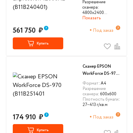
Разрешение
сканера:
4800x2400…
Показать
561 750
₽
Под заказ
Купить
Сканер EPSON
WorkForce DS-970
(B11B251401
Формат
: А4
Разрешение
сканера
: 600x600
Плотность бумаги
:
27–413 г/кв.м
174 910
₽
Под заказ
Купить