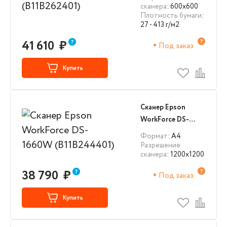
сканера
: 600x600
Плотность бумаги
:
27 - 413 г/м2
41 610
₽
Под заказ
Купить
Сканер Epson
WorkForce DS-
1660W
Формат
: А4
(B11B244401)
Разрешение
сканера
: 1200x1200
38 790
₽
Под заказ
Купить