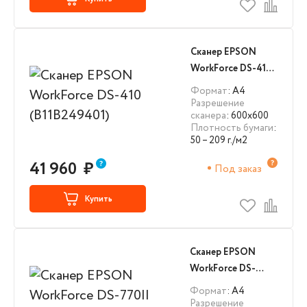
Сканер EPSON
WorkForce DS-410
(B11B249401)
Формат
: А4
Разрешение
сканера
: 600x600
Плотность бумаги
:
50 – 209 г./м2
41 960
₽
Под заказ
Купить
Сканер EPSON
WorkForce DS-
770II (B11B262401)
Формат
: А4
Разрешение