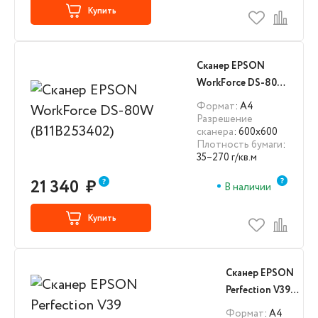
Купить
Сканер EPSON
WorkForce DS-80W
(B11B253402)
Формат
: А4
Разрешение
сканера
: 600x600
Плотность бумаги
:
35–270 г/кв.м
21 340
₽
В наличии
Купить
Сканер EPSON
Perfection V39
(B11B232201/B11B26
Формат
: А4