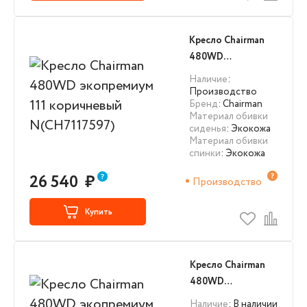
Кресло Chairman
480WD
экопремиум 111
Наличие
:
коричневый
Производство
Бренд
: Chairman
N(CH7117597)
Материал обивки
сиденья
: Экокожа
Материал обивки
спинки
: Экокожа
26 540
₽
Производство
Купить
Кресло Chairman
480WD
экопремиум 101
Наличие
: В наличии