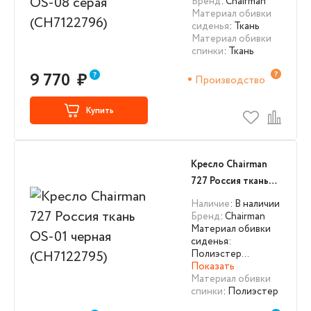
Бренд
: Chairman
Материал обивки
сиденья
: Ткань
Материал обивки
спинки
: Ткань
9 770
₽
Производство
Купить
Кресло Chairman
727 Россия ткань
OS-01 черная
Наличие
: В наличии
(CH7122795)
Бренд
: Chairman
Материал обивки
сиденья:
Полиэстер…
Показать
Материал обивки
спинки
: Полиэстер