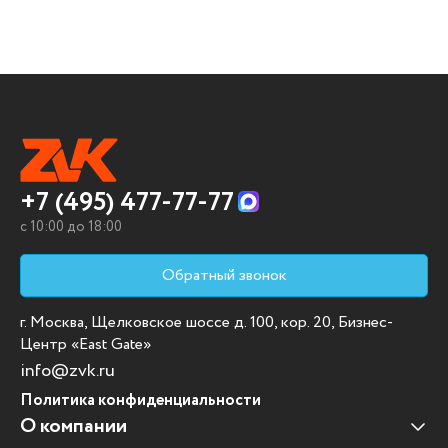
себе высокое качество,
функциональность и эстетичность.
Модульная кухня: идеальное
соотношение цены и качества
Хотите создать уютную и стильную
+7 (495) 477-77-77
кухню, но не хотите переплачивать?
c 10:00 до 18:00
Модульная кухня - идеальное решение
для вас! В нашем интернет-магазине вы
Обратный звонок
сможете купить модульную кухню
г. Москва, Щелковское шоссе д. 100, кор. 20, Бизнес-
недорого, при этом не теряя в качестве
Центр «East Gate»
и функциональности. Широкий выбор
info@zvk.ru
модульных кухонных гарнитуров
Политика конфиденциальности
позволит вам подобрать идеальное
О компании