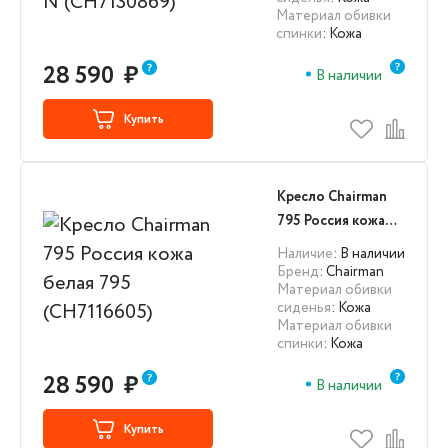
Материал обивки
спинки
: Кожа
28 590
₽
В наличии
Купить
Кресло Chairman
795 Россия кожа
белая 795
Наличие
: В наличии
(CH7116605)
Бренд
: Chairman
Материал обивки
сиденья
: Кожа
Материал обивки
спинки
: Кожа
28 590
₽
В наличии
Купить