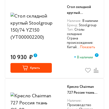
Стол складной
круглый
Stoolgroup 150/74
Наличие
: В наличии
YZ150
Бренд
: Stoolgroup
Тип
: Столы
(УТ000002200)
складные
Страна
происхождения:
Китай…
Показать
10 930
₽
В наличии
Купить
Кресло Chairman
727 Россия ткань
OS-08 серая
Наличие
:
(CH7122796)
Производство