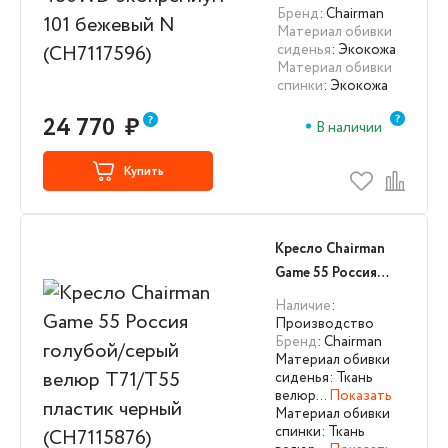
бежевый N
Бренд
: Chairman
Материал обивки
(CH7117596)
сиденья
: Экокожа
Материал обивки
спинки
: Экокожа
24 770
₽
В наличии
Купить
Кресло Chairman
Game 55 Россия
голубой/серый
Наличие
:
велюр Т71/Т55
Производство
Бренд
: Chairman
пластик черный
Материал обивки
(CH7115876)
сиденья: Ткань
велюр…
Показать
Материал обивки
спинки: Ткань