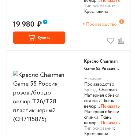
велюр…
Показать
Тип основания
:
Крестовина
19 980
₽
Производство
Купить
Кресло Chairman
Game 55 Россия
розов./бордо
Наличие
:
велюр Т26/Т28
Производство
Бренд
: Chairman
пластик черный
Материал обивки
(CH7115875)
сиденья: Ткань
велюр…
Показать
Материал обивки
спинки: Ткань
велюр…
Показать
Тип основания
:
Крестовина