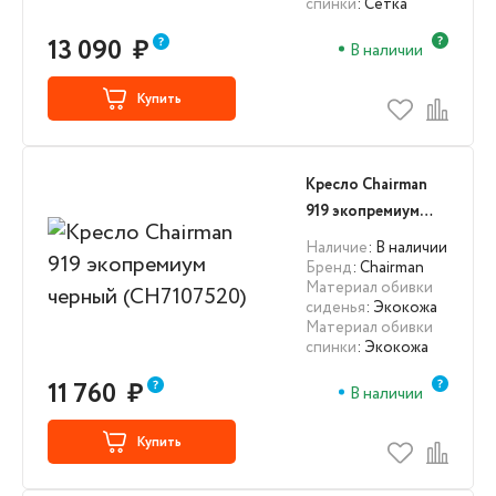
спинки
: Сетка
13 090
₽
В наличии
Купить
Кресло Chairman
919 экопремиум
черный
Наличие
: В наличии
(CH7107520)
Бренд
: Chairman
Материал обивки
сиденья
: Экокожа
Материал обивки
спинки
: Экокожа
11 760
₽
В наличии
Купить