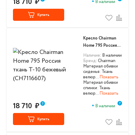
18 710
₽
В наличии
Купить
Кресло Chairman
Home 795 Россия
ткань Т-10
Наличие
: В наличии
бежевый
Бренд
: Chairman
Материал обивки
(CH7116607)
сиденья: Ткань
велюр…
Показать
Материал обивки
спинки: Ткань
велюр…
Показать
18 710
₽
В наличии
Купить