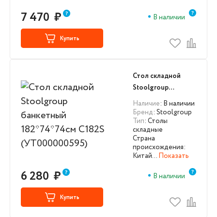
7 470
₽
В наличии
Купить
Стол складной
Stoolgroup
банкетный
Наличие
: В наличии
182*74*74см C182S
Бренд
: Stoolgroup
Тип
: Столы
(УТ000000595)
складные
Страна
происхождения:
Китай…
Показать
6 280
₽
В наличии
Купить