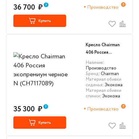
36 700
₽
Производство
Купить
Кресло Chairman
406 Россия
экопремиум
Наличие
:
черное N
Производство
Бренд
: Chairman
(CH7117089)
Материал обивки
сиденья
: Экокожа
Материал обивки
спинки
: Экокожа
35 300
₽
Производство
Купить