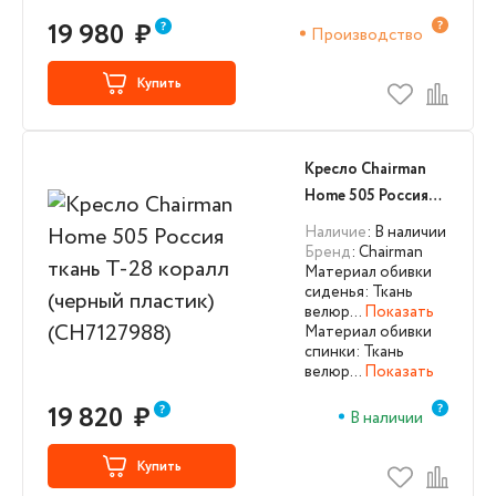
19 980
₽
Производство
Купить
Кресло Chairman
Home 505 Россия
ткань Т-28 коралл
Наличие
: В наличии
(черный пластик)
Бренд
: Chairman
Материал обивки
(CH7127988)
сиденья: Ткань
велюр…
Показать
Материал обивки
спинки: Ткань
велюр…
Показать
19 820
₽
В наличии
Купить