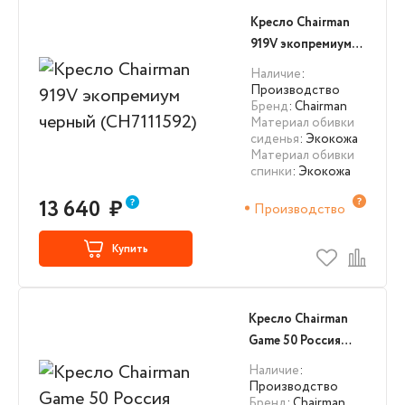
Кресло Chairman
919V экопремиум
черный (CH7111592)
Наличие
:
Производство
Бренд
: Chairman
Материал обивки
сиденья
: Экокожа
Материал обивки
спинки
: Экокожа
13 640
₽
Производство
Купить
Кресло Chairman
Game 50 Россия
серый/синий велюр
Наличие
:
Т53/Т82 пластик
Производство
Бренд
: Chairman