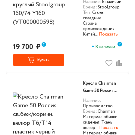
Наличие
: В наличии
Y160
Бренд
: Stoolgroup
Тип
: Столы
(УТ000000598)
складные
Страна
происхождения:
Китай…
Показать
19 700
₽
В наличии
Купить
Кресло Chairman
Game 50 Россия
св.беж/коричн.
Наличие
:
велюр Т6/Т14
Производство
Бренд
: Chairman
пластик черный
Материал обивки
(CH7115873)
сиденья: Ткань
велюр…
Показать
Материал обивки