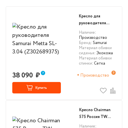
Кресло для
руководителя
Samurai Metta SL-
Наличие
:
3.04 (Z302689375)
Производство
Бренд
: Samurai
Материал обивки
сиденья
: Экокожа
Материал обивки
спинки
: Сетка
38 090
₽
Производство
Купить
Кресло Chairman
575 Россия TW
черный МЕТ
Наличие
: