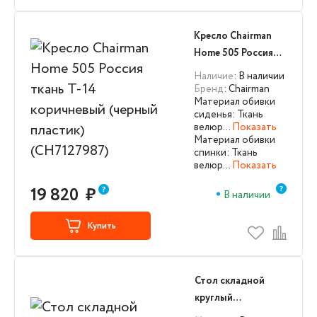
Кресло Chairman
Home 505 Россия
ткань Т-14
Наличие
: В наличии
коричневый
Бренд
: Chairman
Материал обивки
(черный пластик)
сиденья: Ткань
(CH7127987)
велюр…
Показать
Материал обивки
спинки: Ткань
велюр…
Показать
19 820
₽
В наличии
Купить
Стол складной
круглый
Stoolgroup 160/74