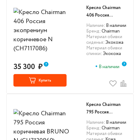
Кресло Chairman
406 Россия
экопремиум
Наличие
: В наличии
коричневое N
Бренд
: Chairman
Материал обивки
(CH7117086)
сиденья
: Экокожа
Материал обивки
спинки
: Экокожа
35 300
₽
В наличии
Купить
Кресло Chairman
795 Россия
коричневая
Наличие
: В наличии
BRUNO N
Бренд
: Chairman
Материал обивки
(CH7130869)
сиденья
: Кожа