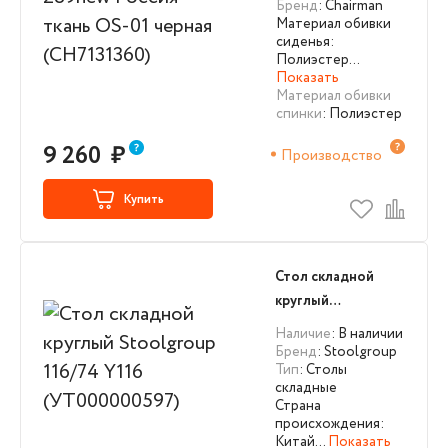
Бренд
: Chairman
Материал обивки
сиденья:
Полиэстер…
Показать
Материал обивки
спинки
: Полиэстер
9 260
₽
Производство
Купить
Стол складной
круглый
Stoolgroup 116/74
Наличие
: В наличии
Y116
Бренд
: Stoolgroup
Тип
: Столы
(УТ000000597)
складные
Страна
происхождения:
Китай…
Показать