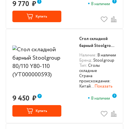
9 770
₽
В наличии
Купить
Стол складной
барный Stoolgroup
80/110 Y80-110
Наличие
: В наличии
(УТ000000593)
Бренд
: Stoolgroup
Тип
: Столы
складные
Страна
происхождения:
Китай…
Показать
9 450
₽
В наличии
Купить