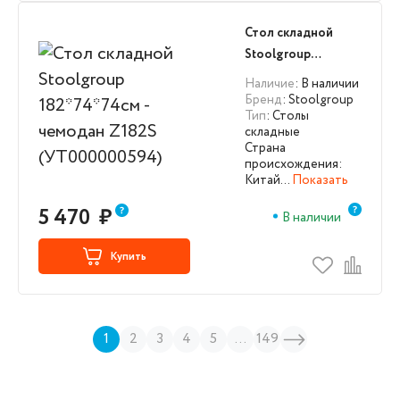
Стол складной
Stoolgroup
182*74*74см -
Наличие
: В наличии
чемодан Z182S
Бренд
: Stoolgroup
Тип
: Столы
(УТ000000594)
складные
Страна
происхождения:
Китай…
Показать
5 470
₽
В наличии
Купить
1
2
3
4
5
...
149