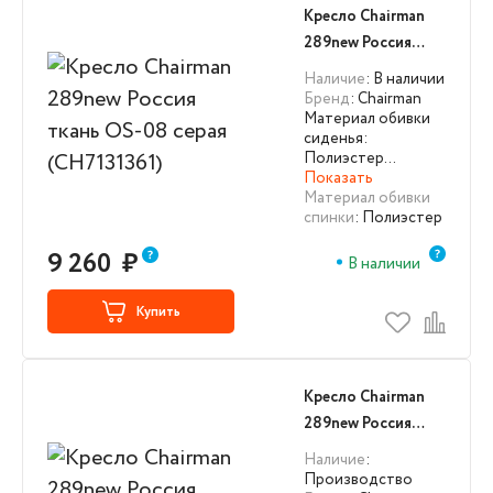
Кресло Chairman
289new Россия
ткань OS-08 серая
Наличие
: В наличии
(CH7131361)
Бренд
: Chairman
Материал обивки
сиденья:
Полиэстер…
Показать
Материал обивки
спинки
: Полиэстер
9 260
₽
В наличии
Купить
Кресло Chairman
289new Россия
ткань OS-01 черная
Наличие
:
(CH7131360)
Производство