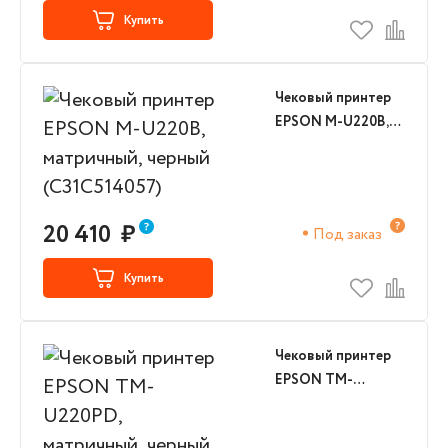
Купить
Чековый принтер
EPSON M-U220B,
матричный, черный
(C31C514057)
20 410
₽
Под заказ
Купить
Чековый принтер
EPSON TM-
U220PD,
матричный, черный