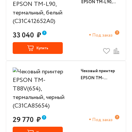
EPSON TM-L90,
термальный, белый
(C31C412652A0)
33 040
₽
Под заказ
Купить
Чековый принтер
EPSON TM-
T88V(654),
термальный,
черный
(C31CA85654)
29 770
₽
Под заказ