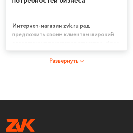
потребностей бизнеса
Интернет-магазин zvk.ru рад
предложить своим клиентам широкий
ассортимент принтеров этикеток.
Наша
компания специализируется на
предоставлении качественного
Развернуть
оборудования для различных видов
печати, включая принтеры для чековой
ленты, принтеры печатающие этикетки,
принтеры для самоклеющихся этикеток
и принтеры этикеток.
Принтер для чековой ленты
–
незаменимый инструмент в точках