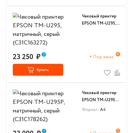
Чековый принтер
EPSON TM-U295,
матричный, серый
(C31C163272)
23 250
₽
Под заказ
Купить
Чековый принтер
EPSON TM-U295P,
матричный, серый
Формат
: А4
(C31C178262)