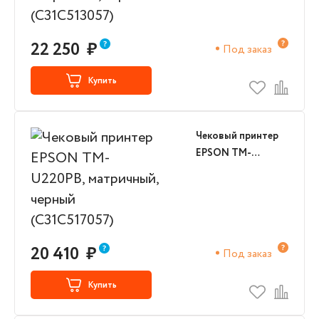
(C31C513057)
22 250
₽
Под заказ
Купить
Чековый принтер
EPSON TM-
U220PB,
матричный, черный
(C31C517057)
20 410
₽
Под заказ
Купить