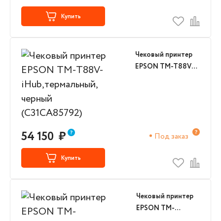
Купить
Чековый принтер
EPSON TM-T88V-
iHub,термальный,
черный
(C31CA85792)
54 150
₽
Под заказ
Купить
Чековый принтер
EPSON TM-
H5000IIP,