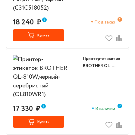
(C31C518052)
18 240
₽
Под заказ
Купить
Принтер-этикеток
BROTHER QL-
810W,черный-
серебристый
(QL810WR1)
17 330
₽
В наличии
Купить