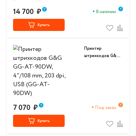
14 700
₽
В наличии
Купить
Принтер
штрихкодов G&G
GG-AT-90DW,
4"/108 mm, 203 dpi,
USB (GG-AT-
90DW)
7 070
₽
Под заказ
Купить