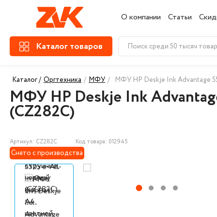
О компании
Статьи
Скид
Каталог товаров
Каталог /
Оргтехника
/
МФУ
/
МФУ HP Deskje Ink Advantage 55
МФУ HP Deskje Ink Advantage
(CZ282C)
Артикул: CZ282C
Код товара: 012945
Снято с производства