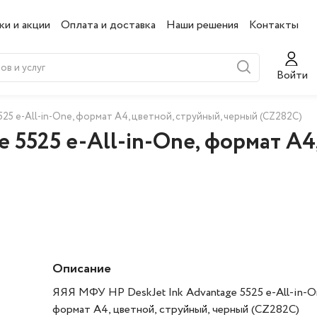
ки и акции
Оплата и доставка
Наши решения
Контакты
Войти
25 e-All-in-One, формат А4, цветной, струйный, черный (CZ282C)
 5525 e-All-in-One, формат А4
Описание
ЯЯЯ МФУ HP DeskJet Ink Advantage 5525 e-All-in-O
формат А4, цветной, струйный, черный (CZ282C)