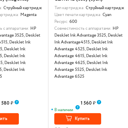
а:
Струйный картридж
Тип картриджа:
Струйный картридж
картриджа:
Magenta
Цвет печати картриджа:
Cyan
Ресурс:
600
 с аппаратами:
HP
Совместимость с аппаратами:
HP
vantage 3525, DeskJet
DeskJet Ink Advantage 3525, DeskJet
515, DeskJet Ink
Ink Advantage4515, DeskJet Ink
, DeskJet Ink
Advantage 4525, DeskJet Ink
, DeskJet Ink
Advantage 4615, DeskJet Ink
, DeskJet Ink
Advantage 4625, DeskJet Ink
, DeskJet Ink
Advantage 5525, DeskJet Ink
5
Advantage 6525
1 580
₽
1 560
₽
В наличии
ить
Купить