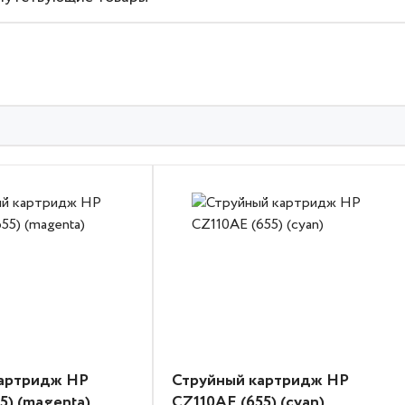
картридж HP
Струйный картридж HP
5) (magenta)
CZ110AE (655) (cyan)