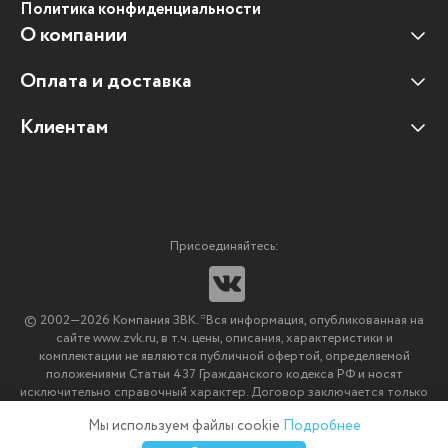
Политика конфиденциальности
О компании
Оплата и доставка
Наши клиенты
Отзывы клиентов
Клиентам
Оплата и доставка
Наши партнеры
Гарантийные обязательства
Корпоративным клиентам
Вакансии
Участие в тендерах
Новости
Присоединяйтесь:
Мультимедийное оборудование
Аутсорсинг печати
© 2002—2026 Компания ЗВК. *Вся информация, опубликованная на
Импортозамещение ПО
сайте www.zvk.ru, в т.ч. цены, описания, характеристики и
комплектации не являются публичной офертой, определяемой
положениями Статьи 437 Гражданского кодекса РФ и носят
исключительно справочный характер. Договор заключается только
после подтверждения исполнения заказа менеджерами компании
Мы используем файлы cookie
Подробнее
ЗВК.
0
0
0