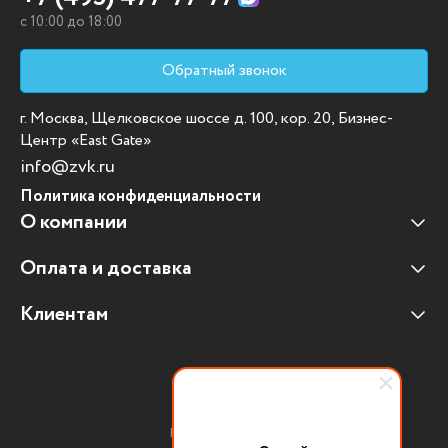
c 10:00 до 18:00
Обратный звонок
г. Москва, Щелковское шоссе д. 100, кор. 20, Бизнес-
Центр «East Gate»
info@zvk.ru
Политика конфиденциальности
О компании
Оплата и доставка
Наши клиенты
Отзывы клиентов
Клиентам
Оплата и доставка
Наши партнеры
Гарантийные обязательства
Корпоративным клиентам
Вакансии
Участие в тендерах
Новости
Присоединяйтесь:
Мультимедийное оборудование