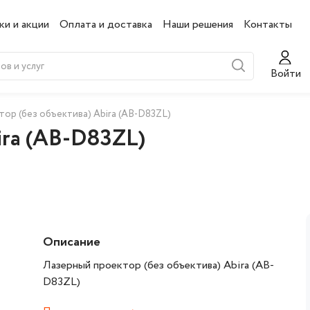
ки и акции
Оплата и доставка
Наши решения
Контакты
Войти
ор (без объектива) Abira (AB-D83ZL)
ira (AB-D83ZL)
Описание
Лазерный проектор (без объектива) Abira (AB-
D83ZL)