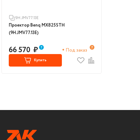
9H.JMV77.13E
Проектор Benq MX825STH
(9H.JMV77.13E)
66 570
₽
Под заказ
Купить