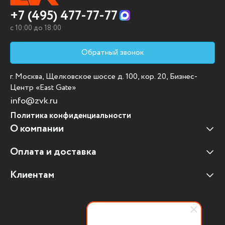
+7 (495) 477-77-77
c 10:00 до 18:00
Обратный звонок
г. Москва, Щелковское шоссе д. 100, кор. 20, Бизнес-
Центр «East Gate»
info@zvk.ru
Политика конфиденциальности
О компании
Оплата и доставка
Наши клиенты
Отзывы клиентов
Клиентам
Оплата и доставка
Наши партнеры
Гарантийные обязательства
Корпоративным клиентам
Вакансии
Участие в тендерах