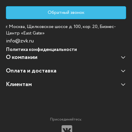
Обратный звонок
г. Москва, Щелковское шоссе д. 100, кор. 20, Бизнес-
Центр «East Gate»
info@zvk.ru
Политика конфиденциальности
О компании
Оплата и доставка
Наши клиенты
Отзывы клиентов
Клиентам
Оплата и доставка
Наши партнеры
Гарантийные обязательства
Корпоративным клиентам
Вакансии
Участие в тендерах
Новости
Присоединяйтесь:
Мультимедийное оборудование