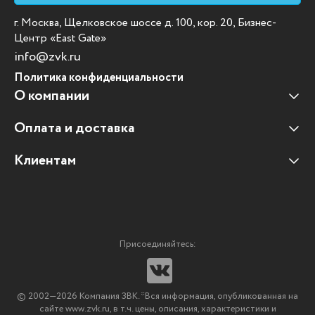
г. Москва, Щелковское шоссе д. 100, кор. 20, Бизнес-
Центр «East Gate»
info@zvk.ru
Политика конфиденциальности
О компании
Оплата и доставка
Наши клиенты
Отзывы клиентов
Клиентам
Оплата и доставка
Наши партнеры
Гарантийные обязательства
Корпоративным клиентам
Вакансии
Участие в тендерах
Новости
Присоединяйтесь:
Мультимедийное оборудование
Аутсорсинг печати
© 2002—2026 Компания ЗВК. *Вся информация, опубликованная на
Импортозамещение ПО
сайте www.zvk.ru, в т.ч. цены, описания, характеристики и