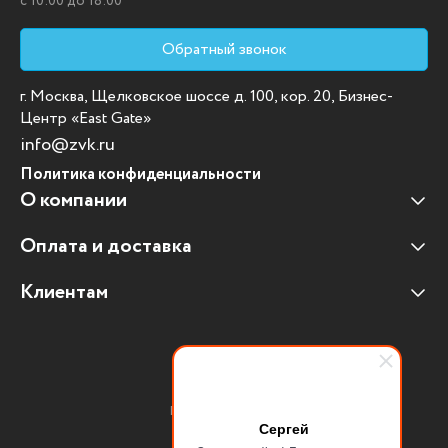
c 10:00 до 18:00
Обратный звонок
г. Москва, Щелковское шоссе д. 100, кор. 20, Бизнес-
Центр «East Gate»
info@zvk.ru
Политика конфиденциальности
О компании
Оплата и доставка
Наши клиенты
Отзывы клиентов
Клиентам
Оплата и доставка
Наши партнеры
Гарантийные обязательства
Корпоративным клиентам
Вакансии
Участие в тендерах
Новости
Присоединяйтесь:
Мультимедийное оборудование
Сергей