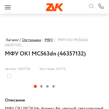
Каталог /
Оргтехника
/
МФУ
/
МФУ OKI MC563dn
(46357132)
МФУ OKI MC563dn (46357132)
Артикул: 46357132
Код товара: 021776
Описание
МФУ OKI MC563dn, формат А4, цветной, светодиодный,