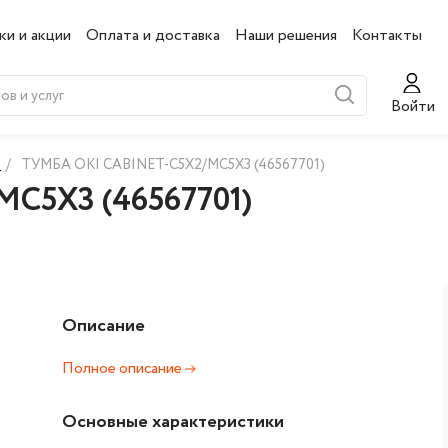
ки и акции
Оплата и доставка
Наши решения
Контакты
Войти
и
/
ТУМБА OKI CABINET-C5X2/MC5X3 (46567701)
C5X3 (46567701)
Описание
Полное описание
Основные характеристики