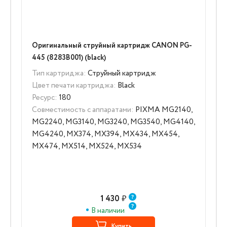
Оригинальный струйный картридж CANON PG-
445 (8283B001) (black)
Тип картриджа:
Струйный картридж
Цвет печати картриджа:
Black
Ресурс:
180
Совместимость с аппаратами:
PIXMA MG2140,
MG2240, MG3140, MG3240, MG3540, MG4140,
MG4240, MX374, MX394, MX434, MX454,
MX474, MX514, MX524, MX534
1 430
₽
В наличии
Купить