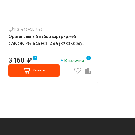
PG-445+CL-446
Оригинальный набор картриджей
CANON PG-445+CL-446 (8283B004)
(black/color)
3 160
₽
В наличии
Купить