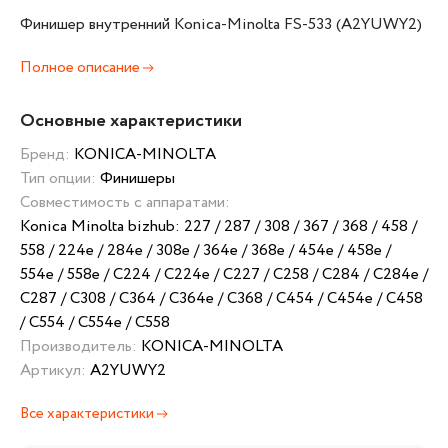
Финишер внутренний Konica-Minolta FS-533 (A2YUWY2)
Полное описание
Основные характеристики
Бренд:
KONICA-MINOLTA
Тип опции:
Финишеры
Совместимость с аппаратами:
Konica Minolta bizhub: 227 / 287 / 308 / 367 / 368 / 458 /
558 / 224e / 284e / 308e / 364e / 368e / 454e / 458e /
554e / 558e / C224 / C224e / C227 / C258 / C284 / C284e /
C287 / C308 / C364 / C364e / C368 / C454 / C454e / C458
/ C554 / C554e / C558
Производитель:
KONICA-MINOLTA
Артикул:
A2YUWY2
Все характеристики