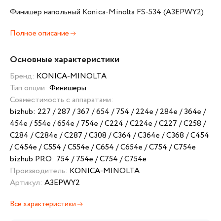
Финишер напольный Konica-Minolta FS-534 (A3EPWY2)
Полное описание
Основные характеристики
Бренд:
KONICA-MINOLTA
Тип опции:
Финишеры
Совместимость с аппаратами:
bizhub: 227 / 287 / 367 / 654 / 754 / 224e / 284e / 364e /
454e / 554e / 654e / 754e / C224 / C224e / C227 / C258 /
C284 / C284e / C287 / C308 / C364 / C364e / C368 / C454
/ C454e / C554 / C554e / C654 / C654e / C754 / C754e
bizhub PRO: 754 / 754e / C754 / C754e
Производитель:
KONICA-MINOLTA
Артикул:
A3EPWY2
Все характеристики