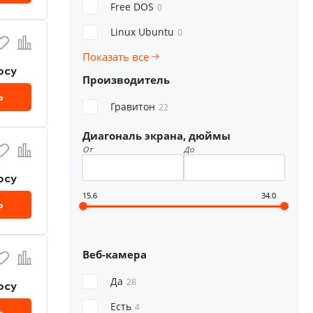
Free DOS
0
Linux Ubuntu
0
Показать все
осу
Производитель
ь
Гравитон
22
Диагональ экрана, дюймы
От
До
осу
15.6
34.0
ь
Веб-камера
Да
28
осу
Есть
4
ь