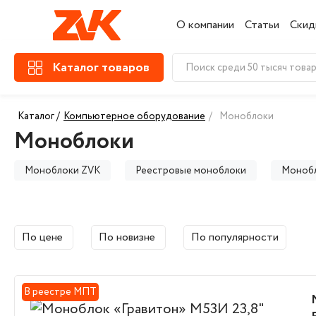
О компании
Статьи
Скид
Каталог товаров
Каталог /
Компьютерное оборудование
/
Моноблоки
Моноблоки
Моноблоки ZVK
Реестровые моноблоки
Монобл
Моноблоки на Intel
Моноблоки Dell
Моноблоки
По цене
По новизне
По популярности
В реестре МПТ