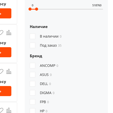
осу
0
518760
ь
Наличие
В наличии
0
осу
Под заказ
35
ь
Бренд
ANCOMP
0
ASUS
0
осу
DELL
0
ь
DIGMA
0
FPB
0
HP
0