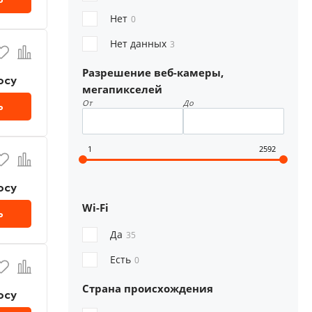
Нет
0
Нет данных
3
Разрешение веб-камеры,
осу
мегапикселей
От
До
ь
1
2592
осу
Wi-Fi
ь
Да
35
Есть
0
Страна происхождения
осу