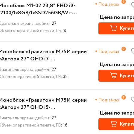
Под заказ
Моноблок М1-02 23,8" FHD i3-
12100/1x8GB/1xSSD256GB/Wi-
Цена по запр
Fi+BT/K+M/NoOS/3YST
Диагональ экрана, дюймы
: 27
Купит
Объем оперативной памяти, ГБ
: 8
Моноблок «Гравитон» М75И серии
Под заказ
«Автор» 27" QHD i7-
Цена по запр
12700/2x16GB/1xSSD2TB/Wi-
Диагональ экрана, дюймы
: 27
Fi+BT/K+M/NoOS/3YST
Купит
Объем оперативной памяти, ГБ
: 32
Моноблок «Гравитон» М75И серии
Под заказ
«Автор» 27" QHD i5-
Цена по запр
14400/1x16GB/1xSSD1TB/Wi-
Диагональ экрана, дюймы
: 27
Fi+BT/K+M/NoOS/3YST
Купит
Объем оперативной памяти, ГБ
: 16