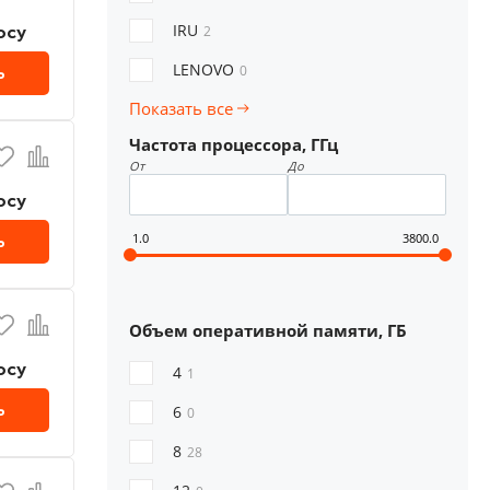
осу
IRU
2
LENOVO
ь
0
Показать все
Частота процессора, ГГц
От
До
осу
ь
1.0
3800.0
Объем оперативной памяти, ГБ
осу
4
1
ь
6
0
8
28