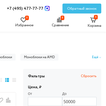
+7 (495) 477-77-77
Обратный звонок
0
0
0
Избранное
Сравнение
Корзина
ноблоки
Моноблоки на AMD
Ещё
блоки Acer
Моноблоки MSI
Фильтры
Сбросить
Цена, ₽
От
До