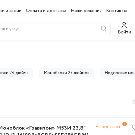
ки и акции
Оплата и доставка
Наши решения
Контакты
Войти
оки 24 дюйма
Моноблоки 27 дюймов
Недорогие мо
 HP
Моноблоки Lenovo
Моноблоки Asus
Моно
Под заказ
Моноблок «Гравитон» М53И 23,8"