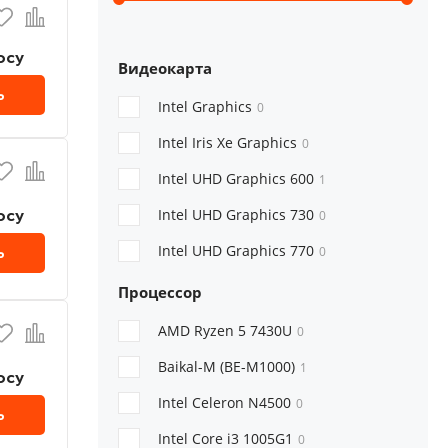
осу
Видеокарта
ь
Intel Graphics
0
Intel Iris Xe Graphics
0
Intel UHD Graphics 600
1
осу
Intel UHD Graphics 730
0
Intel UHD Graphics 770
ь
0
Процессор
AMD Ryzen 5 7430U
0
Baikal-M (BE-M1000)
1
осу
Intel Celeron N4500
0
ь
Intel Core i3 1005G1
0