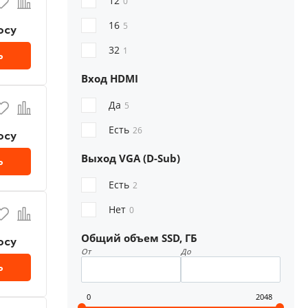
12
0
16
5
осу
32
1
ь
Вход HDMI
Да
5
Есть
26
осу
Выход VGA (D-Sub)
ь
Есть
2
Нет
0
Общий объем SSD, ГБ
осу
От
До
ь
0
2048