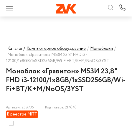
Каталог /
Компьютерное оборудование
/
Моноблоки
/
Моноблок «Гравитон» М53И 23,8" FHD i3-
12100/1x8GB/1xSSD256GB/Wi-Fi+BT/K+M/NoOS/3YST
Моноблок «Гравитон» М53И 23,8"
FHD i3-12100/1x8GB/1xSSD256GB/Wi-
Fi+BT/K+M/NoOS/3YST
Артикул: 208735
Код товара: 217676
В реестре МПТ