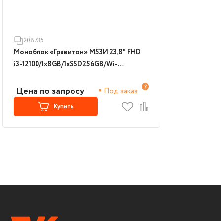
208735
Моноблок «Гравитон» М53И 23,8" FHD
i3-12100/1x8GB/1xSSD256GB/Wi-
Fi+BT/K+M/NoOS/3YST
Цена по запросу
Под заказ
Купить