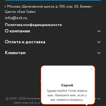
г. Москва, Щелковское шоссе д. 100, кор. 20, Бизнес-
Центр «East Gate»
info@zvk.ru
Политика конфиденциальности
О компании
Оплата и доставка
Наши клиенты
Отзывы клиентов
Клиентам
Оплата и доставка
Наши партнеры
Гарантийные обязательства
Корпоративным клиентам
Вакансии
Участие в тендерах
Новости
Присоединяйтесь:
Мультимедийное оборудование
Сергей
Здравствуйте! Готов помочь
Аутсорсинг печати
вам. Напишите мне, если у
© 2002—2026 Компания ЗВК. *Вся информация, опубликованная на
вас появятся вопросы.
Импортозамещение ПО
сайте www.zvk.ru, в т.ч. цены, описания, характеристики и