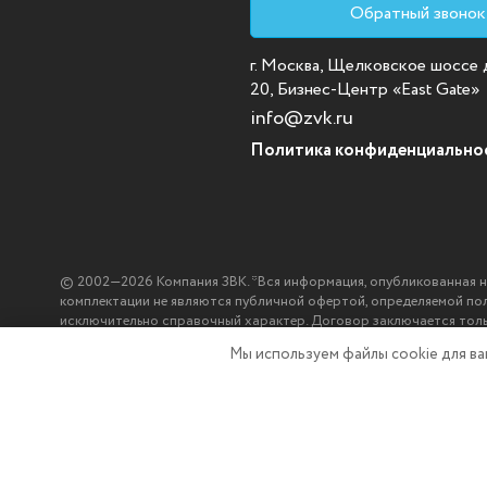
Обратный звонок
г. Москва, Щелковское шоссе д.
20, Бизнес-Центр «East Gate»
info@zvk.ru
Политика конфиденциально
© 2002—2026 Компания ЗВК. *Вся информация, опубликованная на с
комплектации не являются публичной офертой, определяемой по
исключительно справочный характер. Договор заключается тол
ЗВК.
Мы используем файлы cookie
для в