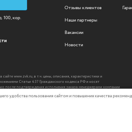
Отзывы клиентов
Гара
 100, кор.
Наши партнеры
Вакансии
сти
Новости
айте www.zvk.ru, в т.ч. цены, описания, характеристики и
ложениями Статьи 437 Гражданского кодекса РФ и носят
ько после подтверждения исполнения заказа менеджерами компании
ашего удобства пользования сайтом и повышения качества рекоменд