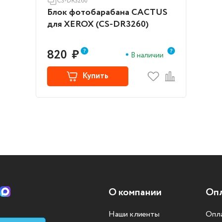
CS-DR3260
Блок фотобарабана CACTUS
для XEROX (CS-DR3260)
820
₽
В наличии
Купить
О компании
Опл
Наши клиенты
Опла