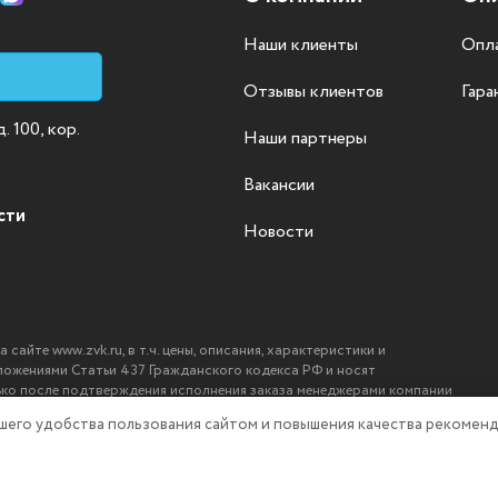
Наши клиенты
Опла
Отзывы клиентов
Гара
 100, кор.
Наши партнеры
Вакансии
сти
Новости
айте www.zvk.ru, в т.ч. цены, описания, характеристики и
ложениями Статьи 437 Гражданского кодекса РФ и носят
ько после подтверждения исполнения заказа менеджерами компании
ашего удобства пользования сайтом и повышения качества рекоменд