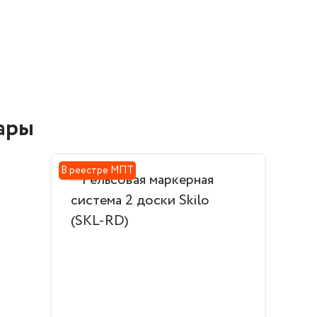
ары
В реестре МПТ