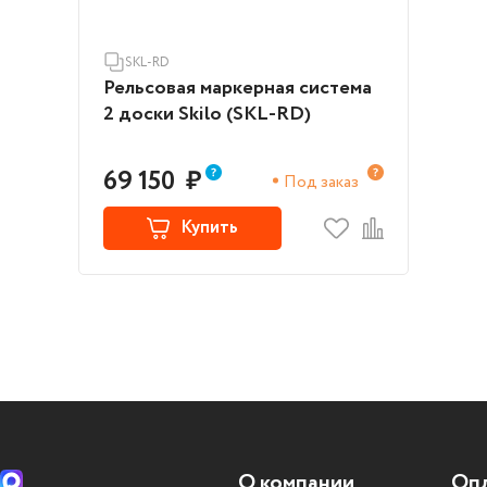
SKL-RD
Рельсовая маркерная система
2 доски Skilo (SKL-RD)
69 150
₽
Под заказ
Купить
О компании
Опл