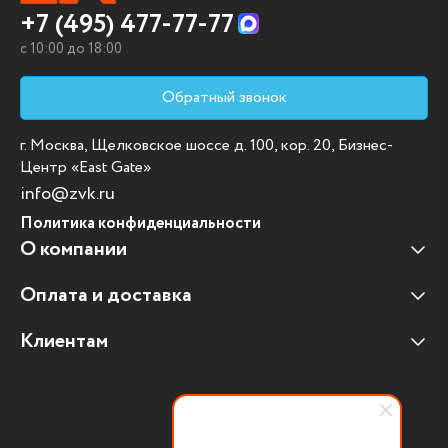
+7 (495) 477-77-77
c 10:00 до 18:00
Обратный звонок
г. Москва, Щелковское шоссе д. 100, кор. 20, Бизнес-
Центр «East Gate»
info@zvk.ru
Политика конфиденциальности
О компании
Оплата и доставка
Наши клиенты
Отзывы клиентов
Клиентам
Оплата и доставка
Наши партнеры
Гарантийные обязательства
Корпоративным клиентам
Вакансии
Участие в тендерах