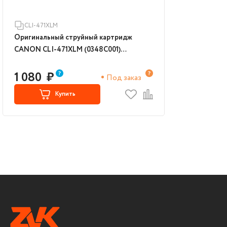
CLI-471XLМ
Оригинальный струйный картридж
CANON CLI-471XLМ (0348C001)
(magenta)
1 080
₽
Под заказ
Купить