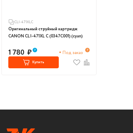
CLI-471XLC
Оригинальный струйный картридж
CANON CLI-471XL C (0347C001) (cyan)
1 780
₽
Под заказ
Купить