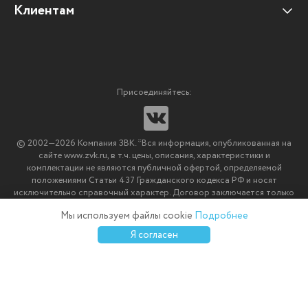
Отзывы клиентов
Клиентам
Оплата и доставка
Наши партнеры
Гарантийные обязательства
Корпоративным клиентам
Вакансии
Участие в тендерах
Новости
Присоединяйтесь:
Мультимедийное оборудование
Аутсорсинг печати
© 2002—2026 Компания ЗВК. *Вся информация, опубликованная на
Импортозамещение ПО
сайте www.zvk.ru, в т.ч. цены, описания, характеристики и
комплектации не являются публичной офертой, определяемой
положениями Статьи 437 Гражданского кодекса РФ и носят
исключительно справочный характер. Договор заключается только
после подтверждения исполнения заказа менеджерами компании
Мы используем файлы cookie
Подробнее
ЗВК.
0
0
0
Я согласен
Каталог
Избранное
Сравнение
Корзина
Войти