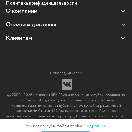
Политика конфиденциальности
О компании
Оплата и доставка
Наши клиенты
Отзывы клиентов
Клиентам
Оплата и доставка
Наши партнеры
Гарантийные обязательства
Корпоративным клиентам
Вакансии
Участие в тендерах
Новости
Присоединяйтесь:
Мультимедийное оборудование
Аутсорсинг печати
© 2002—2026 Компания ЗВК. *Вся информация, опубликованная на
Импортозамещение ПО
сайте www.zvk.ru, в т.ч. цены, описания, характеристики и
комплектации не являются публичной офертой, определяемой
положениями Статьи 437 Гражданского кодекса РФ и носят
исключительно справочный характер. Договор заключается только
после подтверждения исполнения заказа менеджерами компании
Мы используем файлы cookie
Подробнее
ЗВК.
0
0
0