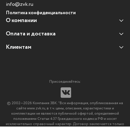
info@zvk.ru
Политика конфиденциальности
О компании
Оплата и доставка
Наши клиенты
Отзывы клиентов
Клиентам
Оплата и доставка
Наши партнеры
Гарантийные обязательства
Корпоративным клиентам
Вакансии
Участие в тендерах
Новости
Присоединяйтесь:
Мультимедийное оборудование
Аутсорсинг печати
© 2002—2026 Компания ЗВК. *Вся информация, опубликованная на
Импортозамещение ПО
сайте www.zvk.ru, в т.ч. цены, описания, характеристики и
комплектации не являются публичной офертой, определяемой
положениями Статьи 437 Гражданского кодекса РФ и носят
исключительно справочный характер. Договор заключается только
после подтверждения исполнения заказа менеджерами компании