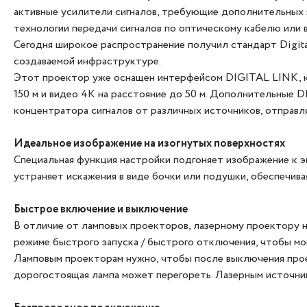
активные усилители сигналов, требующие дополнительных 
технологии передачи сигналов по оптическому кабелю или в
Сегодня широкое распространение получил стандарт Digita
создаваемой инфраструктуре.
Этот проектор уже оснащен интерфейсом DIGITAL LINK, ко
150 м и видео 4K на расстояние до 50 м. Дополнительные D
концентратора сигналов от различных источников, отправл
Идеальное изображение на изогнутых поверхностях
Специальная функция настройки подгоняет изображение к э
устраняет искажения в виде бочки или подушки, обеспечива
Быстрое включение и выключение
В отличие от ламповых проекторов, лазерному проектору н
режиме быстрого запуска / быстрого отключения, чтобы мо
Ламповым проекторам нужно, чтобы после выключения прое
дорогостоящая лампа может перегореть. Лазерным источник