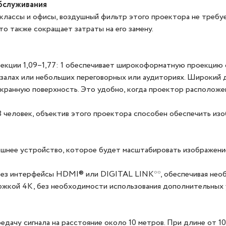
бслуживания
 классы и офисы, воздушный фильтр этого проектора не требуе
то также сокращает затраты на его замену.
екции 1,09–1,77: 1 обеспечивает широкоформатную проекцию с
алах или небольших переговорных или аудиториях. Широкий ди
экранную поверхность. Это удобно, когда проектор располож
8 человек, объектив этого проектора способен обеспечить изо
нешнее устройство, которое будет масштабировать изображен
ез интерфейсы HDMI® или DIGITAL LINK**, обеспечивая необ
кой 4K, без необходимости использования дополнительных у
ачу сигнала на расстояние около 10 метров. При длине от 1