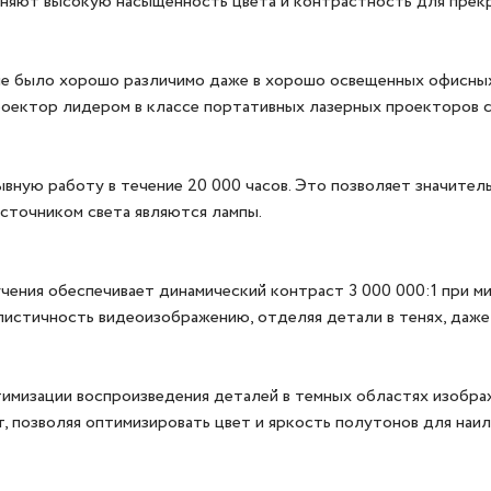
храняют высокую насыщенность цвета и контрастность для прек
е было хорошо различимо даже в хорошо освещенных офисных
 проектор лидером в классе портативных лазерных проекторов 
ывную работу в течение 20 000 часов. Это позволяет значител
источником света являются лампы.
чения обеспечивает динамический контраст 3 000 000:1 при 
листичность видеоизображению, отделяя детали в тенях, даже 
птимизации воспроизведения деталей в темных областях изобр
 позволяя оптимизировать цвет и яркость полутонов для на