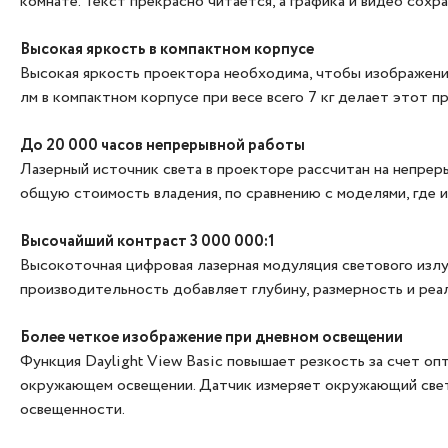
комнате. Текст прекрасно читается, а графика и видео со
Высокая яркость в компактном корпусе
Высокая яркость проектора необходима, чтобы изображени
лм в компактном корпусе при весе всего 7 кг делает этот
До 20 000 часов непрерывной работы
Лазерный источник света в проекторе рассчитан на непрер
общую стоимость владения, по сравнению с моделями, где 
Высочайший контраст 3 000 000:1
Высокоточная цифровая лазерная модуляция светового излу
производительность добавляет глубину, размерность и реа
Более четкое изображение при дневном освещении
Функция Daylight View Basic повышает резкость за счет о
окружающем освещении. Датчик измеряет окружающий свет,
освещенности.