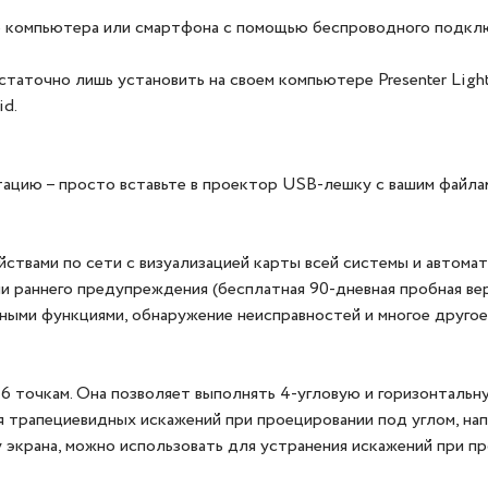
го компьютера или смартфона с помощью беспроводного подк
статочно лишь установить на своем компьютере Presenter Lig
id.
ацию – просто вставьте в проектор USB-лешку с вашим файлами
твами по сети с визуализацией карты всей системы и автома
и раннего предупреждения (бесплатная 90-дневная пробная в
вными функциями, обнаружение неисправностей и многое другое
 точкам. Она позволяет выполнять 4-угловую и горизонталь
 трапециевидных искажений при проецировании под углом, нап
 экрана, можно использовать для устранения искажений при пр