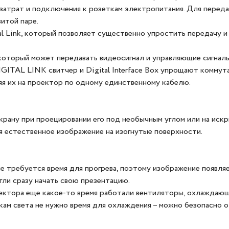
затрат и подключения к розеткам электропитания. Для переда
итой паре.
l Link, который позволяет существенно упростить передачу и
торый может передавать видеосигнал и управляющие сигналы 
IGITAL LINK свитчер и Digital Interface Box упрощают коммута
яя их на проектор по одному единственному кабелю.
крану при проецировании его под необычным углом или на иск
я естественное изображение на изогнутые поверхности.
е требуется время для прогрева, поэтому изображение появляе
гли сразу начать свою презентацию.
ктора еще какое-то время работали вентиляторы, охлаждающие
ам света не нужно время для охлаждения – можно безопасно 