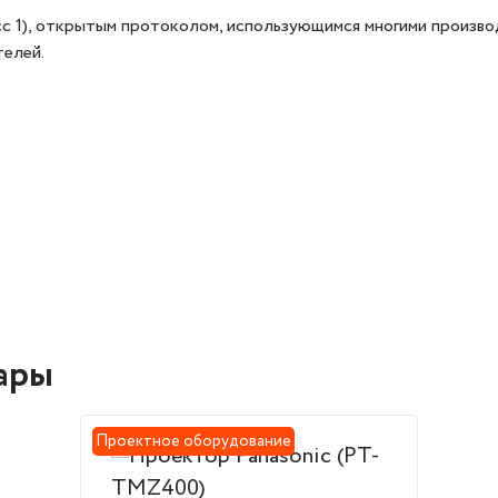
сс 1), открытым протоколом, использующимся многими произв
телей.
ары
Проектное оборудование