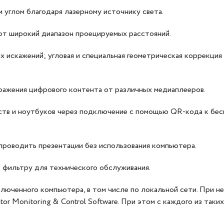
 углом благодаря лазерному источнику света.
ют широкий диапазон проецируемых расстояний.
 искажений; угловая и специальная геометрическая коррекция
ражения цифрового контента от различных медиаплееров.
ств и ноутбуков через подключение с помощью QR-кода к бе
роводить презентации без использования компьютера.
к фильтру для технического обслуживания.
люченного компьютера, в том числе по локальной сети. При 
tor Monitoring & Control Software. При этом с каждого из та