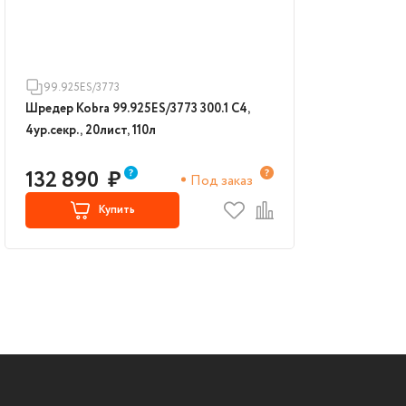
99.925ES/3773
Шредер Kobra 99.925ES/3773 300.1 C4,
4ур.секр., 20лист, 110л
132 890
₽
Под заказ
Купить