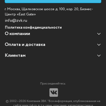
г. Москва, Щелковское шоссе д. 100, кор. 20, Бизнес-
Центр «East Gate»
info@zvk.ru
Политика конфиденциальности
О компании
Оплата и доставка
Наши клиенты
Отзывы клиентов
Клиентам
Оплата и доставка
Наши партнеры
Гарантийные обязательства
Корпоративным клиентам
Вакансии
Участие в тендерах
Новости
Присоединяйтесь:
Мультимедийное оборудование
Аутсорсинг печати
© 2002—2026 Компания ЗВК. *Вся информация, опубликованная на
Импортозамещение ПО
сайте www.zvk.ru, в т.ч. цены, описания, характеристики и