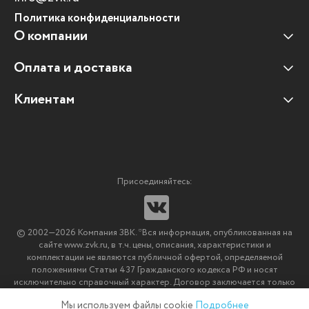
Политика конфиденциальности
О компании
Оплата и доставка
Наши клиенты
Отзывы клиентов
Клиентам
Оплата и доставка
Наши партнеры
Гарантийные обязательства
Корпоративным клиентам
Вакансии
Участие в тендерах
Новости
Присоединяйтесь:
Мультимедийное оборудование
Аутсорсинг печати
© 2002—2026 Компания ЗВК. *Вся информация, опубликованная на
Импортозамещение ПО
сайте www.zvk.ru, в т.ч. цены, описания, характеристики и
комплектации не являются публичной офертой, определяемой
положениями Статьи 437 Гражданского кодекса РФ и носят
исключительно справочный характер. Договор заключается только
после подтверждения исполнения заказа менеджерами компании
Мы используем файлы cookie
Подробнее
ЗВК.