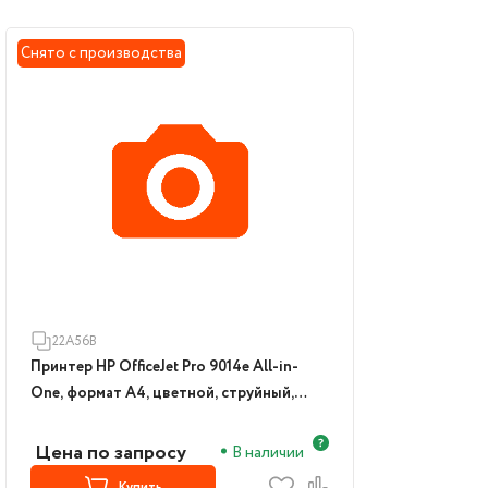
Снято с производства
22A56B
Принтер HP OfficeJet Pro 9014e All-in-
One, формат А4, цветной, струйный,
белый (22A56B)
Цена по запросу
В наличии
Купить