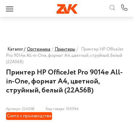
Каталог /
Оргтехника
/
Принтеры
/
Принтер HP OfficeJet
Pro 9014e All-in-One, формат А4, цветной, струйный, белый
(22A56B)
Принтер HP OfficeJet Pro 9014e All-
in-One, формат А4, цветной,
струйный, белый (22A56B)
Артикул: 22A56B
Код товара: 109594
Снято с производства