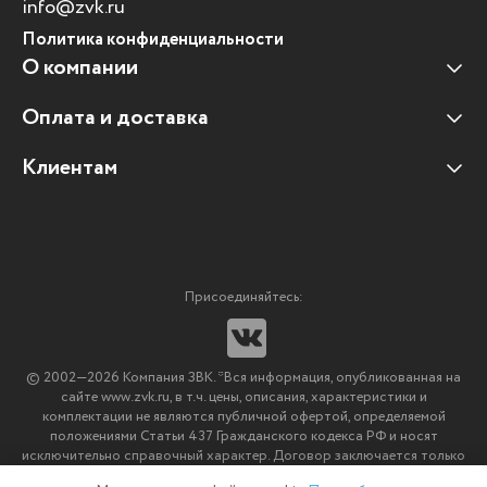
info@zvk.ru
Политика конфиденциальности
О компании
Оплата и доставка
Наши клиенты
Отзывы клиентов
Клиентам
Оплата и доставка
Наши партнеры
Гарантийные обязательства
Корпоративным клиентам
Вакансии
Участие в тендерах
Новости
Присоединяйтесь:
Мультимедийное оборудование
Аутсорсинг печати
© 2002—2026 Компания ЗВК. *Вся информация, опубликованная на
Импортозамещение ПО
сайте www.zvk.ru, в т.ч. цены, описания, характеристики и
комплектации не являются публичной офертой, определяемой
положениями Статьи 437 Гражданского кодекса РФ и носят
исключительно справочный характер. Договор заключается только
после подтверждения исполнения заказа менеджерами компании