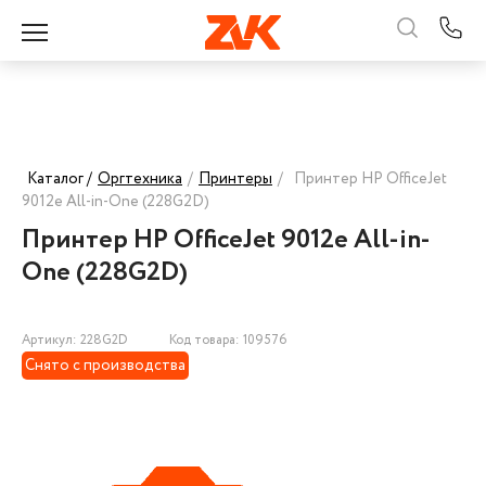
Каталог /
Оргтехника
/
Принтеры
/
Принтер HP OfficeJet
9012e All-in-One (228G2D)
Принтер HP OfficeJet 9012e All-in-
One (228G2D)
Артикул: 228G2D
Код товара: 109576
Снято с производства