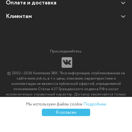
Оплата и доставка
Наши клиенты
Отзывы клиентов
Клиентам
Оплата и доставка
Наши партнеры
Гарантийные обязательства
Корпоративным клиентам
Вакансии
Участие в тендерах
Новости
Присоединяйтесь:
Мультимедийное оборудование
Аутсорсинг печати
© 2002—2026 Компания ЗВК. *Вся информация, опубликованная на
Импортозамещение ПО
сайте www.zvk.ru, в т.ч. цены, описания, характеристики и
комплектации не являются публичной офертой, определяемой
положениями Статьи 437 Гражданского кодекса РФ и носят
исключительно справочный характер. Договор заключается только
после подтверждения исполнения заказа менеджерами компании
Мы используем файлы cookie
Подробнее
ЗВК.
0
0
0
Я согласен
Каталог
Избранное
Сравнение
Корзина
Войти