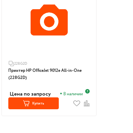
228G2D
Принтер HP OfficeJet 9012e All-in-One
(228G2D)
Цена по запросу
В наличии
Купить