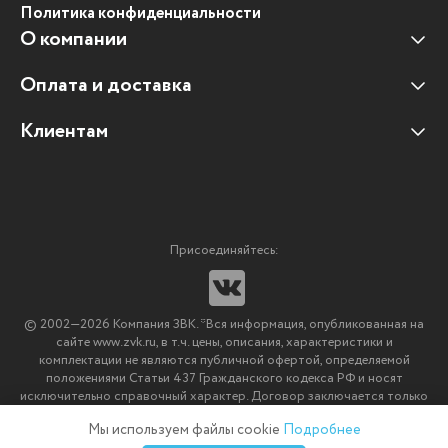
Политика конфиденциальности
О компании
Оплата и доставка
Наши клиенты
Отзывы клиентов
Клиентам
Оплата и доставка
Наши партнеры
Гарантийные обязательства
Корпоративным клиентам
Вакансии
Участие в тендерах
Новости
Присоединяйтесь:
Мультимедийное оборудование
Аутсорсинг печати
© 2002—2026 Компания ЗВК. *Вся информация, опубликованная на
Импортозамещение ПО
сайте www.zvk.ru, в т.ч. цены, описания, характеристики и
комплектации не являются публичной офертой, определяемой
положениями Статьи 437 Гражданского кодекса РФ и носят
исключительно справочный характер. Договор заключается только
после подтверждения исполнения заказа менеджерами компании
Мы используем файлы cookie
Подробнее
ЗВК.