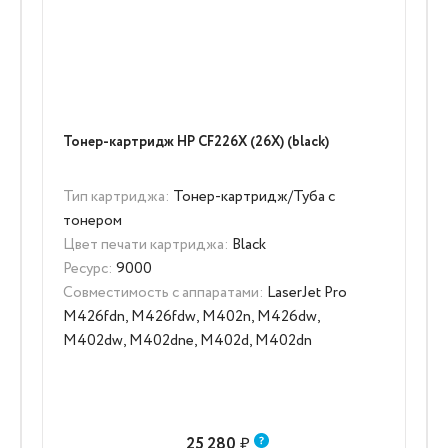
Тонер-картридж HP CF226X (26X) (black)
Тип картриджа:
Тонер-картридж/Туба с
тонером
Цвет печати картриджа:
Black
Ресурс:
9000
Совместимость с аппаратами:
LaserJet Pro
M426fdn, M426fdw, M402n, M426dw,
M402dw, M402dne, M402d, M402dn
25 280
₽