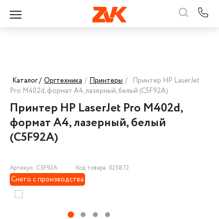
Каталог /
Оргтехника
/
Принтеры
/
Принтер HP LaserJet
Pro M402d, формат А4, лазерный, белый (C5F92A)
Принтер HP LaserJet Pro M402d,
формат А4, лазерный, белый
(C5F92A)
Артикул: C5F92A
Код товара: 025872
Снято с производства