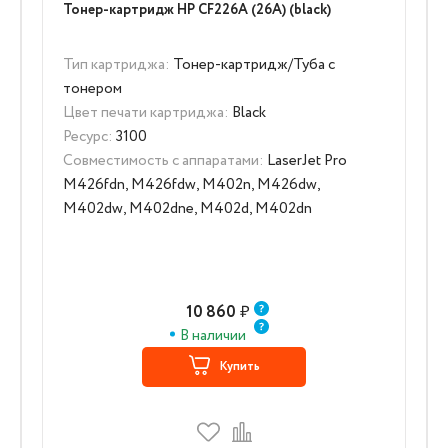
Тонер-картридж HP CF226A (26A) (black)
Тип картриджа:
Тонер-картридж/Туба с
тонером
Цвет печати картриджа:
Black
Ресурс:
3100
Совместимость с аппаратами:
LaserJet Pro
M426fdn, M426fdw, M402n, M426dw,
M402dw, M402dne, M402d, M402dn
10 860
₽
В наличии
Купить