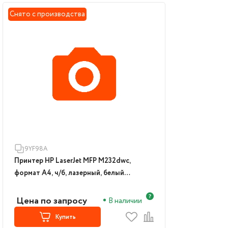
Снято с производства
9YF98A
Принтер HP LaserJet MFP M232dwc,
формат А4, ч/б, лазерный, белый
(9YF98A)
Цена по запросу
В наличии
Купить