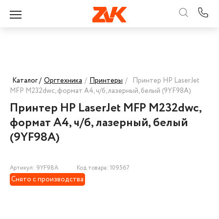
Каталог /
Оргтехника
/
Принтеры
/
Принтер HP LaserJet
MFP M232dwc, формат А4, ч/б, лазерный, белый (9YF98A)
Принтер HP LaserJet MFP M232dwc,
формат А4, ч/б, лазерный, белый
(9YF98A)
Артикул: 9YF98A
Код товара: 109567
Снято с производства