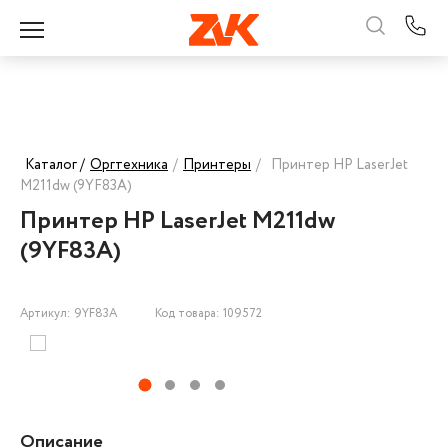
Каталог /
Оргтехника
/
Принтеры
/
Принтер HP LaserJet
M211dw (9YF83A)
Принтер HP LaserJet M211dw
(9YF83A)
Артикул: 9YF83A
Код товара: 109572
Описание