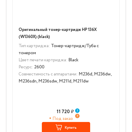
Оригинальный тонер-картридж HP 136X
(W1360X) (black)
Тип картриджа:
Тонер-картридж/Туба с
тонером
Цвет печати картриджа:
Black
Ресурс:
2600
Совместимость с аппаратами:
M236d, M236dw,
M236sdn, M236sdw, M211d, M211dw
11 720
₽
Под заказ
Купить