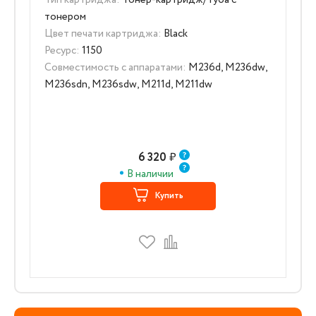
Тип картриджа:
Тонер-картридж/Туба с
тонером
Цвет печати картриджа:
Black
Ресурс:
1150
Совместимость с аппаратами:
M236d, M236dw,
M236sdn, M236sdw, M211d, M211dw
6 320
₽
В наличии
Купить