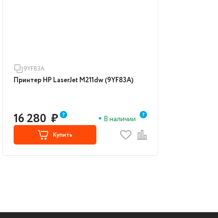
9YF83A
Принтер HP LaserJet M211dw (9YF83A)
16 280
₽
В наличии
Купить