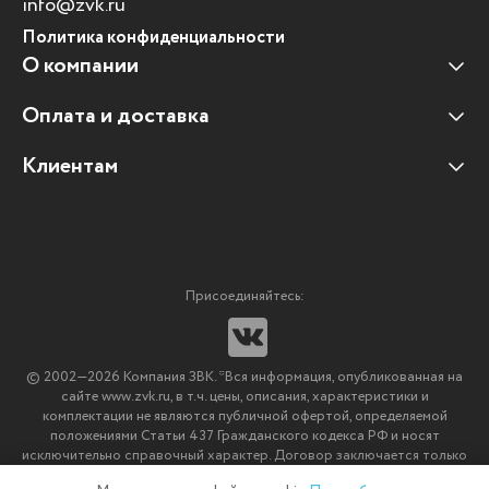
info@zvk.ru
Политика конфиденциальности
О компании
Оплата и доставка
Наши клиенты
Отзывы клиентов
Клиентам
Оплата и доставка
Наши партнеры
Гарантийные обязательства
Корпоративным клиентам
Вакансии
Участие в тендерах
Новости
Присоединяйтесь:
Мультимедийное оборудование
Аутсорсинг печати
© 2002—2026 Компания ЗВК. *Вся информация, опубликованная на
Импортозамещение ПО
сайте www.zvk.ru, в т.ч. цены, описания, характеристики и
комплектации не являются публичной офертой, определяемой
положениями Статьи 437 Гражданского кодекса РФ и носят
исключительно справочный характер. Договор заключается только
после подтверждения исполнения заказа менеджерами компании