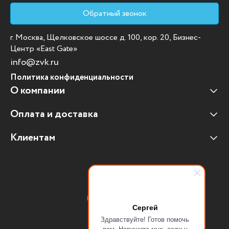
Обратный звонок
г. Москва, Щелковское шоссе д. 100, кор. 20, Бизнес-
Центр «East Gate»
info@zvk.ru
Политика конфиденциальности
О компании
Оплата и доставка
Наши клиенты
Отзывы клиентов
Клиентам
Оплата и доставка
Наши партнеры
Гарантийные обязательства
Корпоративным клиентам
Вакансии
Участие в тендерах
Новости
Присоединяйтесь:
Мультимедийное оборудование
Сергей
Здравствуйте! Готов помочь
Аутсорсинг печати
вам. Напишите мне, если у