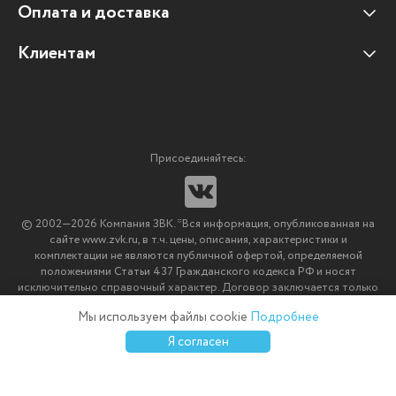
Оплата и доставка
Наши клиенты
Отзывы клиентов
Клиентам
Оплата и доставка
Наши партнеры
Гарантийные обязательства
Корпоративным клиентам
Вакансии
Участие в тендерах
Новости
Присоединяйтесь:
Мультимедийное оборудование
Аутсорсинг печати
© 2002—2026 Компания ЗВК. *Вся информация, опубликованная на
Импортозамещение ПО
сайте www.zvk.ru, в т.ч. цены, описания, характеристики и
комплектации не являются публичной офертой, определяемой
положениями Статьи 437 Гражданского кодекса РФ и носят
исключительно справочный характер. Договор заключается только
после подтверждения исполнения заказа менеджерами компании
Мы используем файлы cookie
Подробнее
ЗВК.
0
0
0
Я согласен
Каталог
Избранное
Сравнение
Корзина
Войти