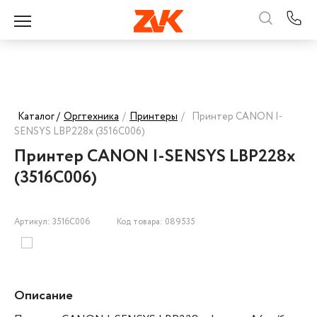
Каталог /
Оргтехника
/
Принтеры
/
Принтер CANON I-
SENSYS LBP228x (3516C006)
Принтер CANON I-SENSYS LBP228x
(3516C006)
Артикул: 3516C006
Код товара: 089535
Описание