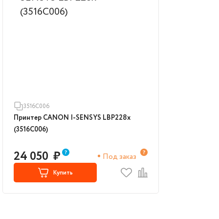
3516C006
Принтер CANON I-SENSYS LBP228x
(3516C006)
24 050
₽
Под заказ
Купить