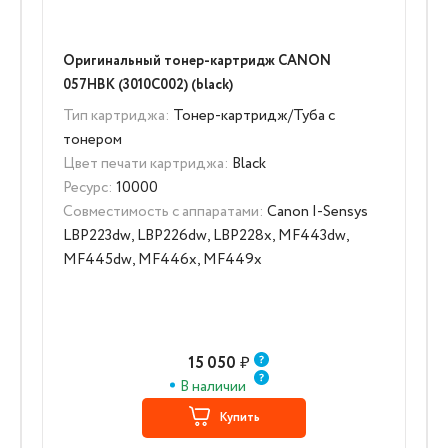
Оригинальный тонер-картридж CANON
057HBK (3010C002) (black)
Тип картриджа:
Тонер-картридж/Туба с
тонером
Цвет печати картриджа:
Black
Ресурс:
10000
Совместимость с аппаратами:
Canon I-Sensys
LBP223dw, LBP226dw, LBP228x, MF443dw,
MF445dw, MF446x, MF449x
15 050
₽
В наличии
Купить