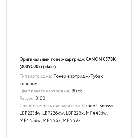
Оригинальный тонер-картридж CANON 057BK
(3009C002) (black)
Тип картриджа:
Тонер-картридж/Туба с
тонером
Цвет печати картриджа:
Black
Ресурс:
3100
Совместимость с аппаратами:
Canon I-Sensys
LBP223dw, LBP226dw, LBP228x, MF443dw,
MF445dw, MF446x, MF449x