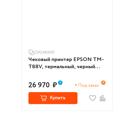
C31CA85051
Чековый принтер EPSON TM-
T88V, термальный, черный
(C31CA85051)
26 970
₽
Под заказ
Купить