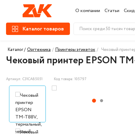
О компании
Статьи
Скид
Каталог товаров
Каталог /
Оргтехника
/
Принтеры этикеток
/
Чековый принтер
Чековый принтер EPSON TM-
Артикул: C31CA85051
Код товара: 105797