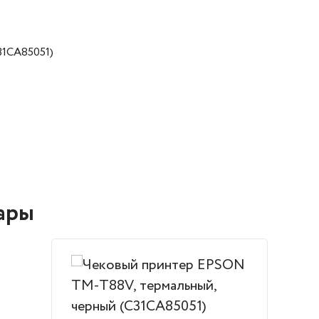
31CA85051)
ары