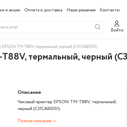
ки и акции
Оплата и доставка
Наши решения
Контакты
Войти
 EPSON TM-T88V, термальный, черный (C31CA85051)
T88V, термальный, черный (C
Описание
Чековый принтер EPSON TM-T88V, термальный,
черный (C31CA85051)
Полное описание