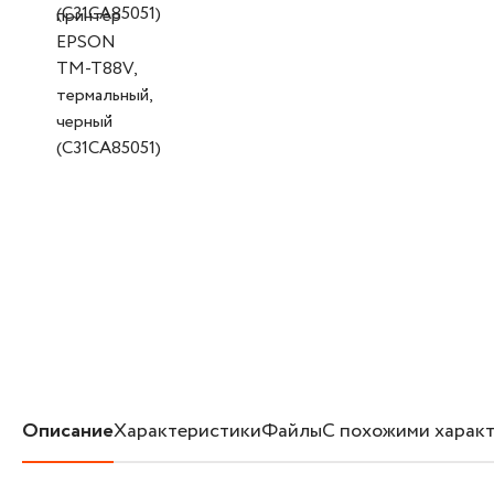
Описание
Характеристики
Файлы
С похожими харак