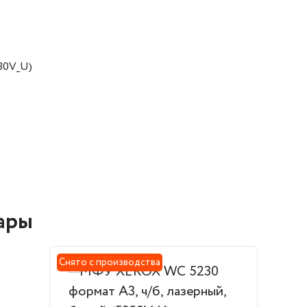
30V_U)
ары
Снято с производства