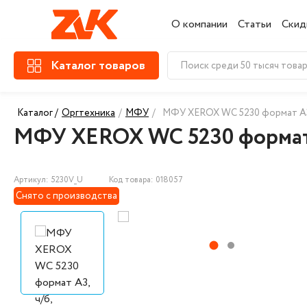
О компании
Статьи
Скид
Каталог товаров
Каталог /
Оргтехника
/
МФУ
/
МФУ XEROX WC 5230 формат А3, 
МФУ XEROX WC 5230 формат А
Артикул: 5230V_U
Код товара: 018057
Снято с производства