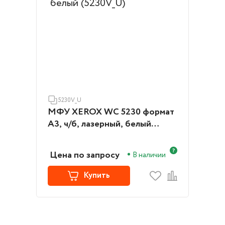
5230V_U
МФУ XEROX WC 5230 формат
А3, ч/б, лазерный, белый
(5230V_U)
Цена по запросу
В наличии
Купить