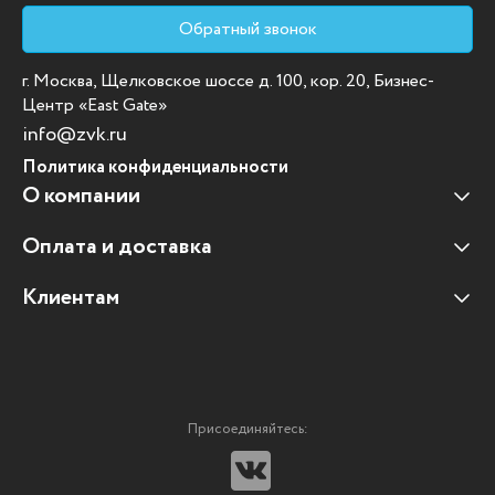
Обратный звонок
г. Москва, Щелковское шоссе д. 100, кор. 20, Бизнес-
Центр «East Gate»
info@zvk.ru
Политика конфиденциальности
О компании
Оплата и доставка
Наши клиенты
Отзывы клиентов
Клиентам
Оплата и доставка
Наши партнеры
Гарантийные обязательства
Корпоративным клиентам
Вакансии
Участие в тендерах
Новости
Присоединяйтесь:
Мультимедийное оборудование
Аутсорсинг печати