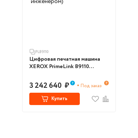
PLB9110
Цифровая печатная машина
XEROX PrimeLink B9110
(PLB9110) (запуск инженером)
3 242 640
₽
Под заказ
Купить