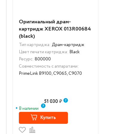
Оригинальный драм-
картридж XEROX 013R00684
(black)
Тип картриджа:
Драм-картридж
Цвет печати картриджа:
Black
Ресурс:
800000
Совместимость с аппаратами:
PrimeLink B9100, C9065, C9070
51 030
₽
В наличии
Купить