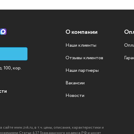
О компании
Опл
Наши клиенты
Опла
Отзывы клиентов
Гара
 100, кор.
Наши партнеры
Вакансии
сти
Новости
айте www.zvk.ru, в т.ч. цены, описания, характеристики и
ложениями Статьи 437 Гражданского кодекса РФ и носят