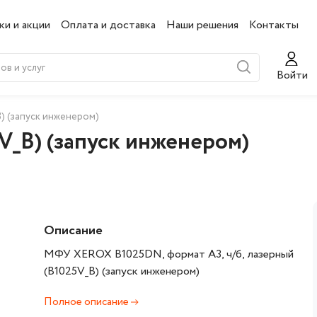
ки и акции
Оплата и доставка
Наши решения
Контакты
Войти
 (запуск инженером)
_B) (запуск инженером)
Описание
МФУ XEROX B1025DN, формат А3, ч/б, лазерный
(B1025V_B) (запуск инженером)
Полное описание