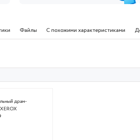
тики
Файлы
С похожими характеристиками
Д