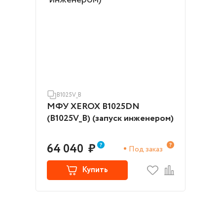
B1025V_B
МФУ XEROX B1025DN
(B1025V_B) (запуск инженером)
64 040
₽
Под заказ
Купить