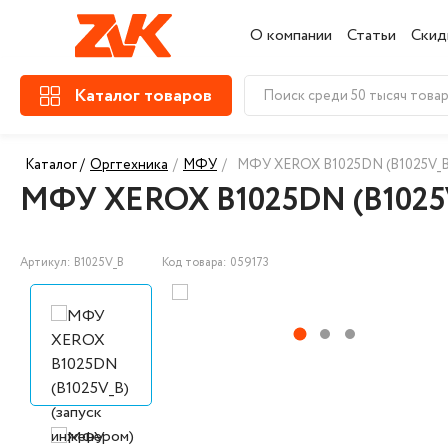
О компании
Статьи
Скид
Каталог товаров
Каталог /
Оргтехника
/
МФУ
/
МФУ XEROX B1025DN (B1025V_B)
МФУ XEROX B1025DN (B1025V
Артикул: B1025V_B
Код товара: 059173