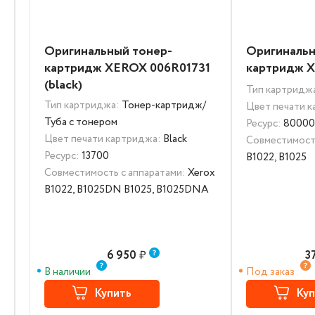
Оригинальный тонер-
Оригинальн
картридж XEROX 006R01731
картридж 
(black)
Тип картридж
Тип картриджа:
Тонер-картридж/
Цвет печати 
Туба с тонером
Ресурс:
8000
Цвет печати картриджа:
Black
Совместимость
Ресурс:
13700
B1022, B1025
Совместимость с аппаратами:
Xerox
B1022, B1025DN B1025, B1025DNA
6 950
₽
3
В наличии
Под заказ
Купить
Куп