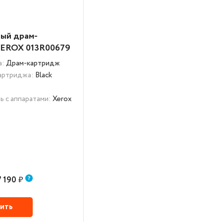
ый драм-
XEROX 013R00679
а:
Драм-картридж
картриджа:
Black
0
 с аппаратами:
Xerox
7 190
₽
ить