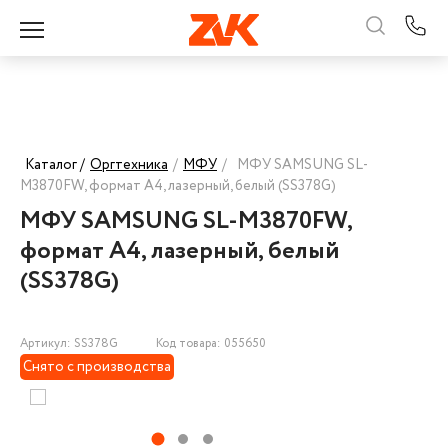
Каталог /
Оргтехника
/
МФУ
/
МФУ SAMSUNG SL-
M3870FW, формат А4, лазерный, белый (SS378G)
МФУ SAMSUNG SL-M3870FW,
формат А4, лазерный, белый
(SS378G)
Артикул: SS378G
Код товара: 055650
Снято с производства