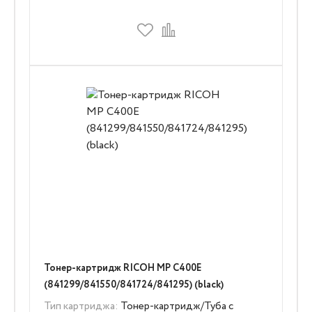
Тонер-картридж RICOH MP C400E
(841299/841550/841724/841295) (black)
Тип картриджа:
Тонер-картридж/Туба с