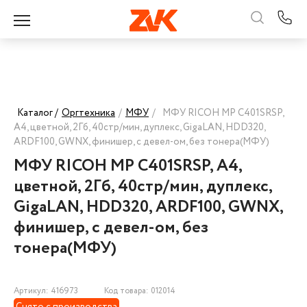
Каталог /
Оргтехника
/
МФУ
/
МФУ RICOH MP C401SRSP,
A4, цветной, 2Гб, 40стр/мин, дуплекс, GigaLAN, HDD320,
ARDF100, GWNX, финишер, с девел-ом, без тонера(МФУ)
МФУ RICOH MP C401SRSP, A4,
цветной, 2Гб, 40стр/мин, дуплекс,
GigaLAN, HDD320, ARDF100, GWNX,
финишер, с девел-ом, без
тонера(МФУ)
Артикул: 416973
Код товара: 012014