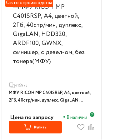
Снято с производства
416973
МФУ RICOH MP C401SRSP, A4, цветной,
2Гб, 40стр/мин, дуплекс, GigaLAN,
HDD320, ARDF100, GWNX, финишер, с
девел-ом, без тонера(МФУ)
Цена по запросу
В наличии
Купить