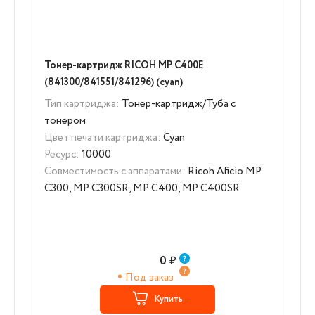
Тонер-картридж RICOH MP C400E
(841300/841551/841296) (cyan)
Тип картриджа:
Тонер-картридж/Туба с
тонером
Цвет печати картриджа:
Cyan
Ресурс:
10000
Совместимость с аппаратами:
Ricoh Aficio MP
C300, MP C300SR, MP C400, MP C400SR
0
₽
Под заказ
Купить