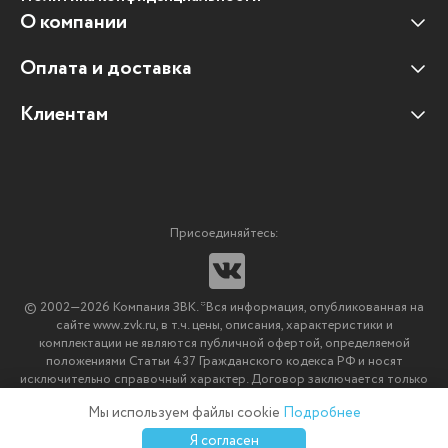
О компании
Оплата и доставка
Наши клиенты
Отзывы клиентов
Клиентам
Оплата и доставка
Наши партнеры
Гарантийные обязательства
Корпоративным клиентам
Вакансии
Участие в тендерах
Новости
Присоединяйтесь:
Мультимедийное оборудование
Аутсорсинг печати
© 2002—2026 Компания ЗВК. *Вся информация, опубликованная на
Импортозамещение ПО
сайте www.zvk.ru, в т.ч. цены, описания, характеристики и
комплектации не являются публичной офертой, определяемой
положениями Статьи 437 Гражданского кодекса РФ и носят
исключительно справочный характер. Договор заключается только
после подтверждения исполнения заказа менеджерами компании
Мы используем файлы cookie
Подробнее
ЗВК.
0
0
0
Я согласен